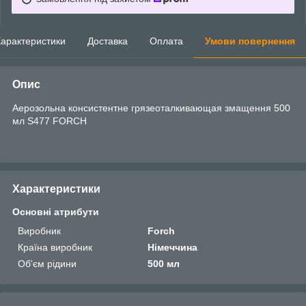
арактеристики
Доставка
Оплата
Умови повернення
Опис
Аерозольна консистентне грязеоталкивающая змащення 500
мл S477 FORCH
Характеристики
Основні атрибути
Виробник
Forch
Країна виробник
Німеччина
Об'єм рідини
500 мл