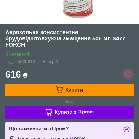
Аерозольна консистентне
брудовідштовхуюча змащення 500 мл S477
FORCH
В наявності
Код: 65005610
Роздріб
616
₴
Купити
або
Купити з
Що таке купити з Пром?
Замовлення під захистом