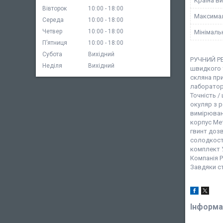
Країна в
Вівторок
10:00
18:00
Максимал
Середа
10:00
18:00
Четвер
10:00
18:00
Мінімальн
Пʼятниця
10:00
18:00
Субота
Вихідний
РУЧНИЙ РЕ
Неділя
Вихідний
швидкого т
скляна при
лабораторн
Точність /
окуляр з 
вимірюванн
корпус Ме
гвинт доз
солодкості
комплект У
Компанія 
Завдяки ст
Інформа