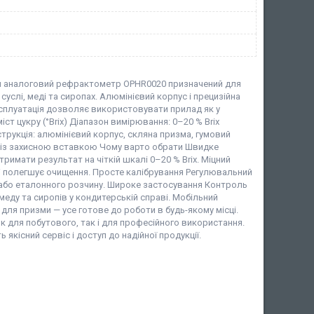
 аналоговий рефрактометр OPHR0020 призначений для
суслі, меді та сиропах. Алюмінієвий корпус і прецизійна
ксплуатація дозволяє використовувати прилад як у
т цукру (°Brix) Діапазон вимірювання: 0–20 % Brix
нструкція: алюмінієвий корпус, скляна призма, гумовий
р із захисною вставкою Чому варто обрати Швидке
римати результат на чіткій шкалі 0–20 % Brix. Міцний
і полегшує очищення. Просте калібрування Регулювальний
або еталонного розчину. Широке застосування Контроль
меду та сиропів у кондитерській справі. Мобільний
для призми — усе готове до роботи в будь-якому місці.
для побутового, так і для професійного використання.
якісний сервіс і доступ до надійної продукції.