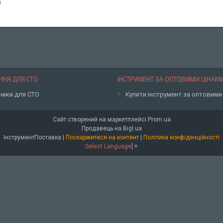
₴
НЯ ДЛЯ СТО
ІНСТРУМЕНТ ЗА ОПТОВИМИ ЦІНАМ
ники для СТО
Купити інструмент за оптовими
Сайт створений на маркетплейсі
Prom.ua
Продавець на Bigl.ua
ІнструментПоставка |
Поскаржитися на контент
|
Політика конфіденційності
Select Language
▼