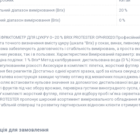
иробник
Китай
ьний діапазон вимірювання (Brix)
20 %
ий діапазон вимірювання (Brix)
0 %
ФРАКТОМЕТР ДЛЯ ЦУКРУ 0–20 % BRIX PROTESTER OPHR0020 Професійний
а точного визначення вмісту цукру (шкала °Brix) у соках, винах, пивному 
зма забезпечують довговічність і стабільність вимірювань, а проста е
их умовах, так і в польових. Характеристики Вимірюваний параметр: вміс
 ціна поділки: 1 % Brix* Метод калібрування: дистильована вода (0 %) Ко
регулюванням різкості Аксесуари в комплекті: піпетка, жорсткий футля
я без реагентів Достатньо однієї краплі зразка, щоб за кілька секунд от
талева конструкція захищає чутливу оптику від механічних пошкоджень 
воляє встановити нульове значення за допомогою дистильованої води 
 фруктів під час збору врожаю, перевірка густини виноградного сусла, 
 комплекті жорсткий футляр, піпетка для відбору проб і м’яка серветка 
PROTESTER пропонує широкий асортимент вимірювального обладнання як 
абільній співпраці та розвитку партнерських відносин клієнти отримують 
ція для замовлення