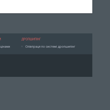
И
ДРОПШИПІНГ
 цінами
Співпраця по системі дропшипінг