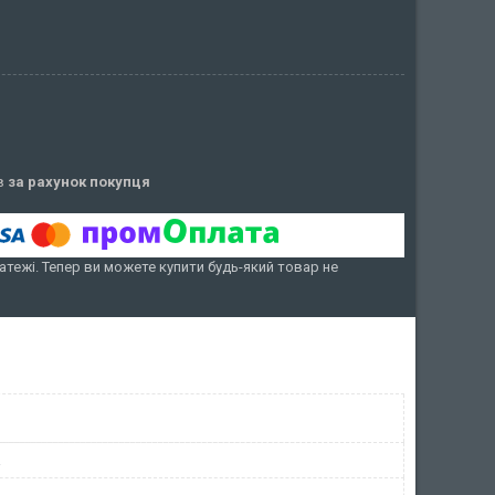
ів
за рахунок покупця
атежі. Тепер ви можете купити будь-який товар не
R