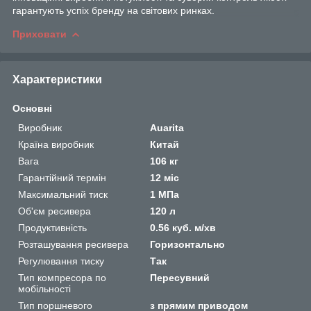
гарантують успіх бренду на світових ринках.
Приховати
Характеристики
Основні
Виробник
Auarita
Країна виробник
Китай
Вага
106 кг
Гарантійний термін
12 міс
Максимальний тиск
1 МПа
Об'єм ресивера
120 л
Продуктивність
0.56 куб. м/хв
Розташування ресивера
Горизонтально
Регулювання тиску
Так
Тип компресора по
Пересувний
мобільності
Тип поршневого
з прямим приводом