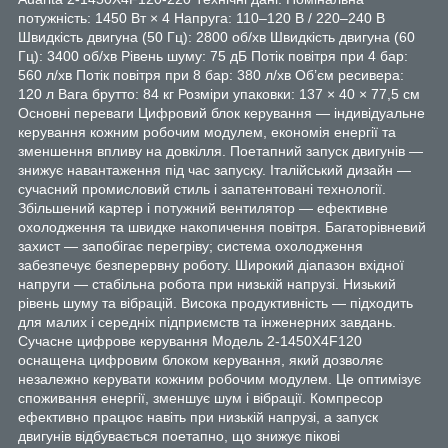
потужність: 1450 Вт × 4 Напруга: 110–120 В / 220–240 В
Швидкість двигуна (50 Гц): 2800 об/хв Швидкість двигуна (60
Гц): 3400 об/хв Рівень шуму: 75 дБ Потік повітря при 4 бар:
560 л/хв Потік повітря при 8 бар: 380 л/хв Об’єм ресивера:
120 л Вага брутто: 84 кг Розміри упаковки: 137 × 40 × 77,5 см
Основні переваги Цифровий блок керування — індивідуальне
керування кожним робочим модулем, економія енергії та
зменшення впливу на довкілля. Поетапний запуск двигунів —
знижує навантаження під час запуску. Італійський дизайн —
сучасний промисловий стиль і запатентовані технології.
Збільшений картер і потужний вентилятор — ефективне
охолодження та швидке накопичення повітря. Багаторівневий
захист — запобігає перегріву; система охолодження
забезпечує безперервну роботу. Широкий діапазон вхідної
напруги — стабільна робота при низькій напрузі. Низький
рівень шуму та вібрацій. Висока продуктивність — підходить
для малих і середніх підприємств та інженерних завдань.
Сучасне цифрове керування Модель 2-1450X4F120
оснащена цифровим блоком керування, який дозволяє
незалежно керувати кожним робочим модулем. Це оптимізує
споживання енергії, зменшує шум і вібрації. Компресор
ефективно працює навіть при низькій напрузі, а запуск
двигунів відбувається поетапно, що знижує пікові