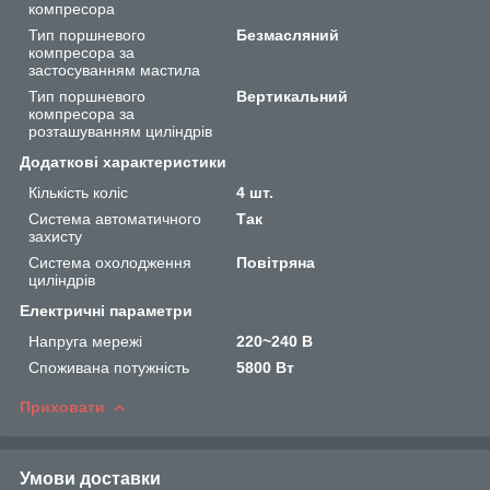
компресора
Тип поршневого
Безмасляний
компресора за
застосуванням мастила
Тип поршневого
Вертикальний
компресора за
розташуванням циліндрів
Додаткові характеристики
Кількість коліс
4 шт.
Система автоматичного
Так
захисту
Система охолодження
Повітряна
циліндрів
Електричні параметри
Напруга мережі
220~240 В
Споживана потужність
5800 Вт
Приховати
Умови доставки