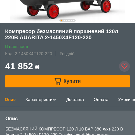
Компресор безмасляний поршневий 120л
220В AUARITA 2-1450X4F120-220
В наявності
Код: 2-1450X4F120-220
Роздріб
41 852
₴
Купити
Опис
Характеристики
Доставка
Оплата
Умови п
Опис
БЕЗМАСЛЯНИЙ КОМПРЕСОР 120 Л 10 БАР 380 л/хв 220 В
Auarita 2-1450X4F120-220 Технічні дані: Номінальна