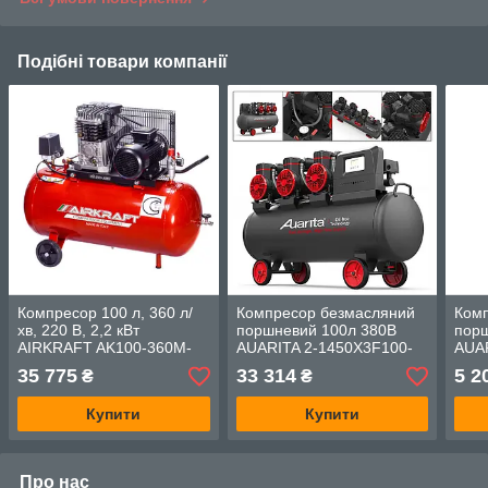
Подібні товари компанії
Компресор 100 л, 360 л/
Компресор безмасляний
Ком
хв, 220 В, 2,2 кВт
поршневий 100л 380В
пор
AIRKRAFT AK100-360M-
AUARITA 2-1450X3F100-
AUAR
220-ITALY
380
35 775
33 314
5 2
₴
₴
Купити
Купити
Про нас