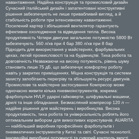
навантаження. Надійна конструкція та промисловий дизайн
Сучасний італійський дизайн і запатентовані конструктивні
рішення забезпечують не лише привабливий вигляд, а й
стабільність роботи при інтенсивному навантаженні.
Посилений картер і збільшений вентилятор гарантують
ефективне охолодження та відведення тепла. Висока
продуктивність Чотири двигуни загальною потужністю 5800 Вт
забезпечують: 560 л/хв при 4 бар 380 л/хв при 8 бар
Підходить для використання у майстернях, фарбувальних
цехах, легкій промисловості та на будівництві. Тиха робота та
довговічність Незважаючи на високу потужність, рівень шуму
становить лише 75 дБ, що забезпечує комфортну роботу
навіть у закритих приміщеннях. Міцна конструкція та системи
захисту запобігають перегріву та збільшують ресурс двигунів.
Промислове та майстерне застосування Компресор може
одночасно живити кілька пневмоінструментів, зокрема:
фарбопульти HVLP, ударні гайковерти, шліфувальні машини,
дрилі та інше обладнання. Безмасляний компресор 120 л —
надійне рішення для майстерень і виробництва. Висока
продуктивність, тиха робота та універсальність роблять його
оптимальним вибором для вимогливих користувачів. AUARITA
— найбільший виробник професійних фарбопультів і
пневматичних інструментів у Китаї та світі. Сучасні технології,
інноваційні виробничі потужності та суворий контроль якості