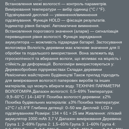
Встановлення межі вологості — контроль параметрів.
Вимірювання температури — вибір одиниці (°C / °F).
Підсвічуваний дисплей — увімкнення/вимкнення
підсвічування. Функція HOLD — фіксація результатів.
Індикатор рівня батареї. Автоматичне вимкнення.
Встановлення порогового значення (аларм) — сигналізація
перевищення рівня вологості. Функція заряджання
акумулятора — можливість підзарядки батареї. Застосування
вологоміра Вологість деревини має ключове значення для її
обробки та подальшого використання. Вона залежить від
гігроскопічності та вбирання вологи, що впливає на міцність і
стійкість до деформацій. Вологоміри використовуються у:
Деревообробних підприємствах Складах деревини
Ремісничих майстернях Будівництві Також прилад підходить
для вимірювання вологості паперових виробів та інших
матеріалів, що можуть вбирати воду. ТЕХНІЧНІ ПАРАМЕТРИ
ВОЛОГОМІРА Діапазон вологості: 0,5–69% Температура:
-9,9–60°C / 14–140°F Похибка вологості деревини: ±2%
Похибка будівельних матеріалів: ±3% Похибка температури:
±2°C / ±3,6°F Глибина детекції: 0–50 мм Дисплей: LCD з
підсвічуванням Розміри: 134 × 61 × 25 мм Живлення: літієвий
акумулятор 1000 mAh 3,7 V Діапазон вимірювання Деревина:
Група 1: 2–69% Група 2: 1,5–65% Група 3: 1–60% Група 4: