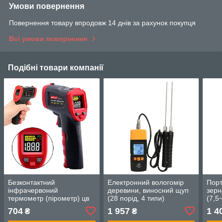
Умови повернення
Повернення товару впродовж 14 днів за рахунок покупця
Всі умови повернення
Подібні товари компанії
Безконтактний
Електронний вологомір
Порт
інфрачервоний
деревини, виносний щуп
зерн
термометр (пірометр) цв
(28 порід, 4 типи)
(7,
дисплей, -50-400°C, 12:1,
BENETECH GM620
GM6
704
1 957
1 4
₴
₴
EMS=0,1-1 WINTACT
WT327A