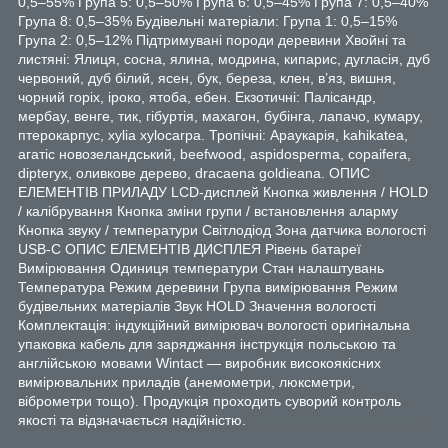
0,5–55% Група 5: 0,5–50% Група 6: 0,5–45% Група 7: 0,5–40%
Група 8: 0,5–35% Будівельні матеріали: Група 1: 0,5–15%
Група 2: 0,5–12% Підтримувані породи деревини Хвойні та
листяні: Ялиця, сосна, ялина, модрина, кипарис, дугласія, дуб
червоний, дуб білий, ясен, бук, береза, клен, в’яз, вишня,
чорний горіх, іроко, ятоба, ебен. Екзотичні: Палісандр,
мербау, венге, тик, гібуртія, махагон, бубінга, лапачо, кумару,
птерокарпус, xylia xylocarpa. Тропічні: Араукарія, kahikatea,
агатіс новозеландський, beefwood, aspidosperma, copaifera,
dipteryx, оливкове дерево, dracaena goldieana. ОПИС
ЕЛЕМЕНТІВ ПРИЛАДУ LCD-дисплей Кнопка живлення / HOLD
/ калібрування Кнопка зміни групи / встановлення аларму
Кнопка звуку / температури Світлодіод Зона датчика вологості
USB-C ОПИС ЕЛЕМЕНТІВ ДИСПЛЕЯ Рівень батареї
Вимірювання Одиниця температури Стан налаштувань
Температура Режим деревини Група вимірювання Режим
будівельних матеріалів Звук HOLD Значення вологості
Комплектація: індукційний вимірювач вологості оригінальна
упаковка кабель для заряджання інструкція польською та
англійською мовами Wintact — виробник високоякісних
вимірювальних приладів (анемометри, люксметри,
віброметри тощо). Продукція проходить суворий контроль
якості та відзначається надійністю.