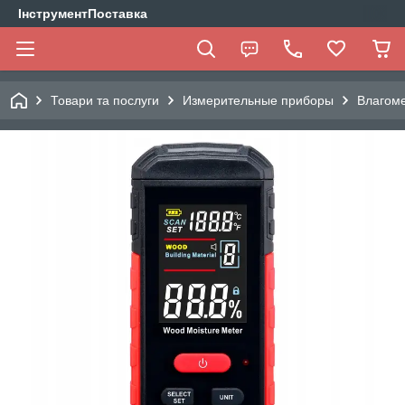
ІнструментПоставка
Товари та послуги
Измерительные приборы
Влагом