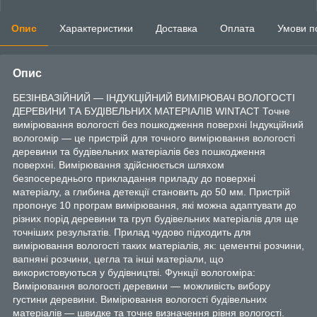
Опис
Характеристики
Доставка
Оплата
Умови п
Опис
БЕЗІНВАЗІЙНИЙ — ІНДУКЦІЙНИЙ ВИМІРЮВАЧ ВОЛОГОСТІ
ДЕРЕВИНИ ТА БУДІВЕЛЬНИХ МАТЕРІАЛІВ WINTACT Точне
вимірювання вологості без пошкодження поверхні Індукційний
вологомір — це пристрій для точного вимірювання вологості
деревини та будівельних матеріалів без пошкодження
поверхні. Вимірювання здійснюється шляхом
безпосереднього прикладання приладу до поверхні
матеріалу, а глибина детекції становить до 50 мм. Пристрій
пропонує 10 програм вимірювання, які можна адаптувати до
різних порід деревини та груп будівельних матеріалів для ще
точніших результатів. Прилад чудово підходить для
вимірювання вологості таких матеріалів, як: цементні розчини,
вапняні розчини, цегла та інші матеріали, що
використовуються у будівництві. Функції вологоміра:
Вимірювання вологості деревини — можливість вибору
густини деревини. Вимірювання вологості будівельних
матеріалів — швидке та точне визначення рівня вологості.