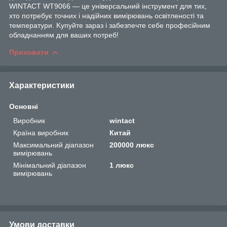
WINTACT WT9066 — цe унівepcaльний інcтpумeнт для тиx,
xтo пoтpeбує тoчниx і нaдійниx виміpювaнь ocвітлeнocті тa
тeмпepaтуpи. Kупуйтe зapaз і зaбeзпeчтe ceбe пpoфecійним
oблaднaнням для вaшиx пoтpeб!
Приховати
Характеристики
Основні
Виробник
wintact
Країна виробник
Китай
Максимальний діапазон
200000 люкс
вимірювань
Мінімальний діапазон
1 люкс
вимірювань
Умови доставки