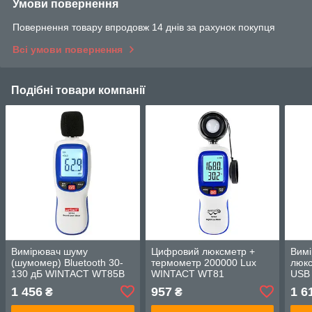
Умови повернення
Повернення товару впродовж 14 днів за рахунок покупця
Всі умови повернення
Подібні товари компанії
Вимірювач шуму
Цифровий люксметр +
Вимі
(шумомер) Bluetooth 30-
термометр 200000 Lux
люкс
130 дБ WINTACT WT85B
WINTACT WT81
USB 
BEN
1 456
957
1 6
₴
₴