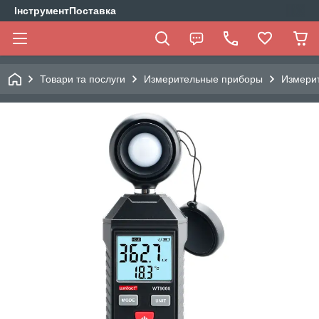
ІнструментПоставка
Товари та послуги
Измерительные приборы
Измерит