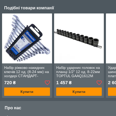
Подібні товари компанії
Набір ріжково-накидних
Набір ударних головок на
Удар
ключів 12 од. (8-24 мм) на
планці 1/2" 12 од. 8-22мм
шино
холдері СТАНДАРТ-
TOPTUL GAAQ1612M
плат
NKK12STA
22м
720
1 457
2 6
₴
₴
GAA
Купити
Купити
Про нас