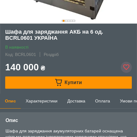
Шафа для заряджання АКБ на 6 од.
BCRL0601 УКРАЇНА
В наявності
Код: BCRL0601
Роздріб
140 000
₴
Купити
Опис
Характеристики
Доставка
Оплата
Умови п
Опис
Шафа для заряджання акумуляторних батарей оснащена
шістьма потужними інверторними зарядними станціями, що