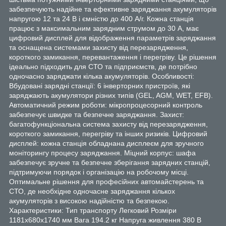
забезпечують надійне та ефективне заряджання акумуляторів
напругою 12 та 24 В і ємністю до 400 А/г. Кожна станція
працює з максимальним зарядним струмом до 30 А, має
цифровий дисплей для відображення параметрів заряджання
та оснащена системами захисту від перезарядження,
короткого замикання, перевантаження і перегріву. Це рішення
ідеально підходить для СТО та підприємств, де потрібно
одночасно заряджати кілька акумуляторів. Особливості:
Вбудовані зарядні станції: 6 інверторних пристроїв, які
заряджають акумулятори різних типів (GEL, AGM, WET, EFB).
Автоматичний режим роботи: мікропроцесорний контроль
забезпечує швидке та безпечне заряджання. Захист:
багатофункціональна система захисту від перезарядження,
короткого замикання, перегріву та інших ризиків. Цифровий
дисплей: кожна станція обладнана дисплеєм для зручного
моніторингу процесу заряджання. Міцний корпус: шафа
забезпечує зручне та безпечне зберігання зарядних станцій,
підтримуючи порядок і організацію на робочому місці.
Оптимальне рішення для професійних автомайстерень та
СТО, де необхідне одночасне заряджання кількох
акумуляторів з високою надійністю та безпекою.
Характеристики: Тип транспорту Легковий Розміри
1181x680x1740 мм Вага 194.2 кг Напруга живлення 380 В