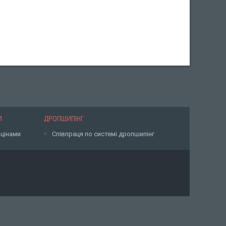
И
ДРОПШИПІНГ
 цінами
Співпраця по системі дропшипінг