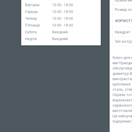
Країна в
Вівторок
10:00
18:00
Розмір m
Середа
10:00
18:00
Четвер
10:00
18:00
КОРИСТ
Пʼятниця
10:00
18:00
Квадрат
Субота
Вихідний
Неділя
Вихідний
Тип інст
Ключ для 
мм Приєдн
обслугову
діаметру 8
використан
кріплення.
сталь, сті
Сприяє точ
відзначаєт
сервісног
виготовля
Це найсуча
підприємст