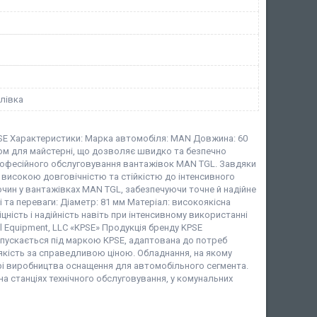
лівка
E Характеристики: Марка автомобіля: MAN Довжина: 60
том для майстерні, що дозволяє швидко та безпечно
професійного обслуговування вантажівок MAN TGL. Завдяки
я високою довговічністю та стійкістю до інтенсивного
очин у вантажівках MAN TGL, забезпечуючи точне й надійне
 та переваги: Діаметр: 81 мм Матеріал: високоякісна
ність і надійність навіть при інтенсивному використанні
l Equipment, LLC «KPSE» Продукція бренду KPSE
випускається під маркою KPSE, адаптована до потреб
якість за справедливою ціною. Обладнання, на якому
рі виробництва оснащення для автомобільного сегмента.
на станціях технічного обслуговування, у комунальних