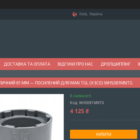
Київ, Україна
ДОСТАВКА ТА ОПЛАТА
ВІДГУКИ ПРО НАС
ДРОПШИППІНГ
ПИЧНИЙ 81 ММ — ПОСИЛЕНИЙ ДЛЯ MAN TGL (ХЗСО) WHS081MNTG
В наявності
Код:
WHS081MNTG
4 125 ₴
КУПИТИ