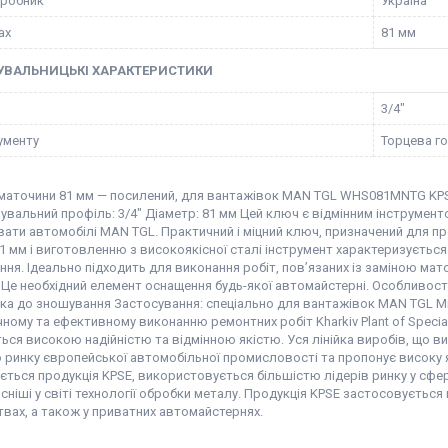
иробник
Україна
ax
81 мм
УВАЛЬНИЦЬКІ ХАРАКТЕРИСТИКИ
3/4"
рументу
Торцева го
маточини 81 мм — посилений, для вантажівок MAN TGL WHS081MNTG KPS
увальний профіль: 3/4" Діаметр: 81 мм Цей ключ є відмінним інструмен
вати автомобілі MAN TGL. Практичний і міцний ключ, призначений для 
1 мм і виготовленню з високоякісної сталі інструмент характеризуєтьс
ня. Ідеально підходить для виконання робіт, пов’язаних із заміною мат
 Це необхідний елемент оснащення будь-якої автомайстерні. Особливості
йка до зношування Застосування: спеціально для вантажівок MAN TGL Міц
ному та ефективному виконанню ремонтних робіт Kharkiv Plant of Specia
ься високою надійністю та відмінною якістю. Уся лінійка виробів, що 
о ринку європейської автомобільної промисловості та пропонує високу 
ється продукція KPSE, використовується більшістю лідерів ринку у сфе
сніші у світі технології обробки металу. Продукція KPSE застосовується 
вах, а також у приватних автомайстернях.