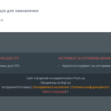
ція для замовлення
 ₴
НЯ ДЛЯ СТО
ІНСТРУМЕНТ ЗА ОПТОВИМИ ЦІНАМ
ники для СТО
Купити інструмент за оптовими
Сайт створений на маркетплейсі
Prom.ua
Продавець на Bigl.ua
ІнструментПоставка |
Поскаржитися на контент
|
Політика конфіденційності
Select Language
▼