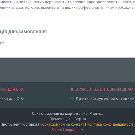
омпактний дизайн: легко переносити та зручно використовувати навіть 
льників, архітекторів, інженерів та інших професіоналів, яким необхідн
ція для замовлення
 ₴
НЯ ДЛЯ СТО
ІНСТРУМЕНТ ЗА ОПТОВИМИ ЦІНАМ
ники для СТО
Купити інструмент за оптовими
Сайт створений на маркетплейсі
Prom.ua
Продавець на Bigl.ua
ІнструментПоставка |
Поскаржитися на контент
|
Політика конфіденційності
Select Language
▼