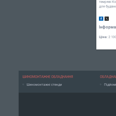
темряві К
для будіве
Інформа
Ціна:
2 130
ШИНОМОНТАЖНЕ ОБЛАДНАННЯ
ОБЛАДНАН
Шиномонтажні стенди
Підйом