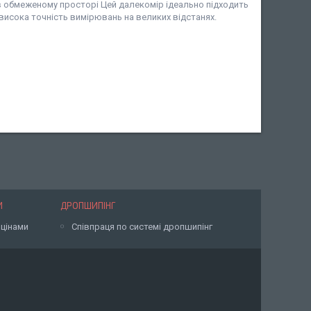
в обмеженому просторі Цей далекомір ідеально підходить
а висока точність вимірювань на великих відстанях.
И
ДРОПШИПІНГ
 цінами
Співпраця по системі дропшипінг