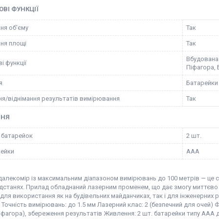
ВІ ФУНКЦІЇ
ня об'єму
Так
ня площі
Так
Вбудована 
і функції
Піфагора,
я
Батарейки
я/віднімання результатів вимірювання
Так
ННЯ
ь батарейок
2 шт.
рейки
ААА
далекомір із максимальним діапазоном вимірювань до 100 метрів — це с
ідстанях. Прилад обладнаний лазерним променем, що дає змогу миттєво
для використання як на будівельних майданчиках, так і для інженерних 
 Точність вимірювань: до 1.5 мм Лазерний клас: 2 (безпечний для очей) Ф
фагора), збереження результатів Живлення: 2 шт. батарейки типу ААА д