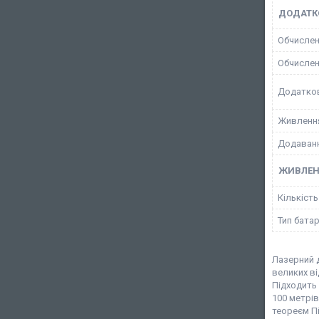
ДОДАТКО
Обчислен
Обчислен
Додатков
Живленн
Додаванн
ЖИВЛЕ
Кількіст
Тип бата
Лазерний 
великих в
Підходить 
100 метрів
теореєм Пі