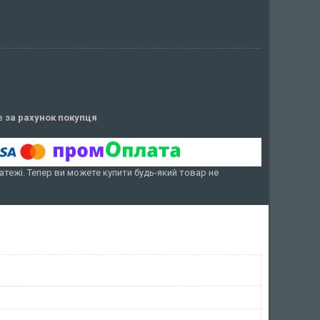
ів
за рахунок покупця
атежі. Тепер ви можете купити будь-який товар не
R