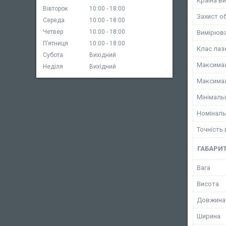
Країна в
Вівторок
10:00
18:00
Захист об
Середа
10:00
18:00
Четвер
10:00
18:00
Вимірюв
Пʼятниця
10:00
18:00
Клас лаз
Субота
Вихідний
Максимал
Неділя
Вихідний
Максимал
Мінімаль
Номіналь
Точність
ГАБАРИТ
Вага
Висота
Довжина
Ширина