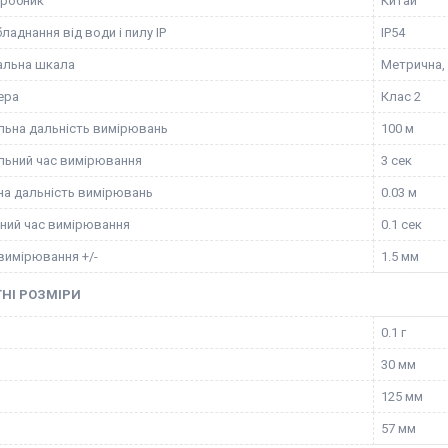
иробник
Китай
ладнання від води і пилу IP
IP54
альна шкала
Метрична,
ера
Клас 2
ьна дальність вимірювань
100 м
ьний час вимірювання
3 сек
на дальність вимірювань
0.03 м
ний час вимірювання
0.1 сек
 вимірювання +/-
1.5 мм
НІ РОЗМІРИ
0.1 г
30 мм
125 мм
57 мм