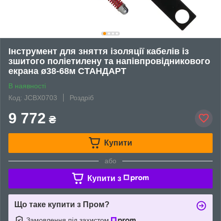
Інструмент для зняття ізоляції кабелів із
зшитого поліетилену та напівпровідникового
екрана ø38-68м СТАНДАРТ
В наявності
Код: JCBX0703
Роздріб
9 772
₴
Купити
або
Купити з
Що таке купити з Пром?
Замовлення під захистом