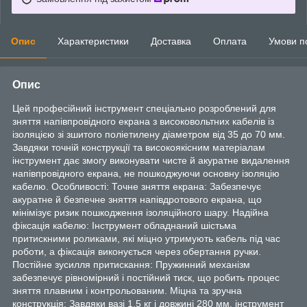
Опис
Характеристики
Доставка
Оплата
Умови п
Опис
Цей професійний інструмент спеціально розроблений для
зняття напівпровідного екрана з високовольтних кабелів із
ізоляцією зі зшитого поліетилену діаметром від 35 до 70 мм.
Завдяки точній конструкції та високоякісним матеріалам
інструмент дає змогу виконувати чисте й акуратне видалення
напівпровідного екрана, не пошкоджуючи основну ізоляцію
кабелю. Особливості: Точне зняття екрана: Забезпечує
акуратне й безпечне зняття напівдротового екрана, що
мінімізує ризик пошкодження ізоляційного шару. Надійна
фіксація кабелю: Інструмент обладнаний шістьма
притискними роликами, які міцно утримують кабель під час
роботи, а фіксація виконується через обертання ручки.
Постійне зусилля притискання: Пружинний механізм
забезпечує рівномірний і постійний тиск, що робить процес
зняття плавним і контрольованим. Міцна та зручна
конструкція: Завдяки вазі 1,5 кг і довжині 280 мм, інструмент