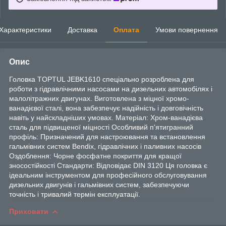
Характеристики
Доставка
Оплата
Умови повернення
Опис
Головка TOPTUL JEBK1610 спеціально розроблена для
роботи з гідравлічними насосами на дизельних автомобілях і
малолітражних двигунах. Виготовлена з міцної хромо-
ванадієвої сталі, вона забезпечує надійність і довговічність
навіть у найскладніших умовах. Матеріал: Хром-ванадієва
сталь для підвищеної міцності Особливий п'ятигранний
профіль: Призначений для настроювання та встановлення
гальмівних систем Bendix, гідравлічних і паливних насосів
Оздоблення: Чорне фосфатне покриття для кращої
зносостійкості Стандарти: Відповідає DIN 3120 Ця головка є
ідеальним інструментом для професійного обслуговування
дизельних двигунів і гальмівних систем, забезпечуючи
точність і тривалий термін експлуатації.
Приховати