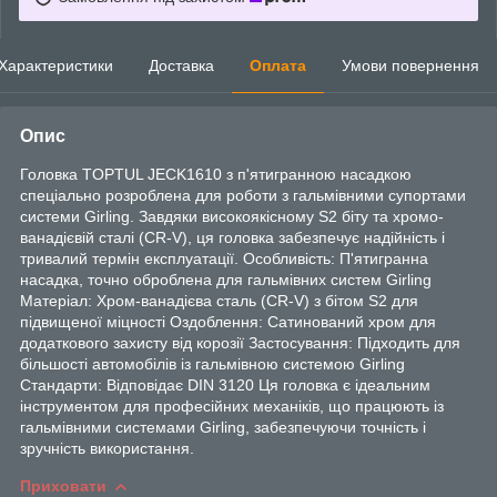
Характеристики
Доставка
Оплата
Умови повернення
Опис
Головка TOPTUL JECK1610 з п'ятигранною насадкою
спеціально розроблена для роботи з гальмівними супортами
системи Girling. Завдяки високоякісному S2 біту та хромо-
ванадієвій сталі (CR-V), ця головка забезпечує надійність і
тривалий термін експлуатації. Особливість: П'ятигранна
насадка, точно оброблена для гальмівних систем Girling
Матеріал: Хром-ванадієва сталь (CR-V) з бітом S2 для
підвищеної міцності Оздоблення: Сатинований хром для
додаткового захисту від корозії Застосування: Підходить для
більшості автомобілів із гальмівною системою Girling
Стандарти: Відповідає DIN 3120 Ця головка є ідеальним
інструментом для професійних механіків, що працюють із
гальмівними системами Girling, забезпечуючи точність і
зручність використання.
Приховати