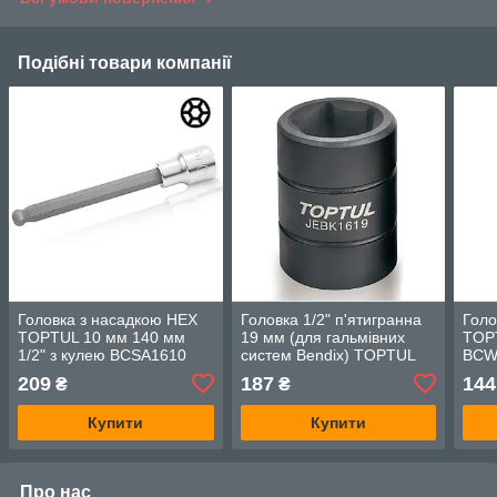
Подібні товари компанії
Головка з насадкою HEX
Головка 1/2" п'ятигранна
Голо
TOPTUL 10 мм 140 мм
19 мм (для гальмівних
TOPT
1/2" з кулею BCSA1610
систем Bendix) TOPTUL
BCW
JEBK1619
209
187
144
₴
₴
Купити
Купити
Про нас