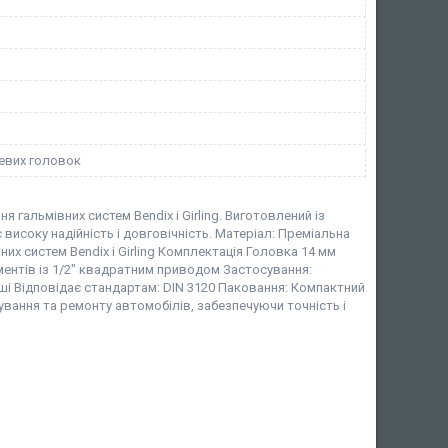
цевих головок
гальмівних систем Bendix і Girling. Виготовлений із
 високу надійність і довговічність. Матеріал: Преміальна
них систем Bendix і Girling Комплектація Головка 14 мм
ментів із 1/2" квадратним приводом Застосування:
та інші Відповідає стандартам: DIN 3120 Паковання: Компактний
ування та ремонту автомобілів, забезпечуючи точність і