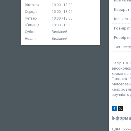
Країна в
Вівторок
10:00
18:00
Квадрат
Середа
10:00
18:00
Четвер
10:00
18:00
Кількість
Пʼятниця
10:00
18:00
Розмір m
Субота
Вихідний
Розмір m
Неділя
Вихідний
Тип інст
Набір TOPT
високоякіс
хромо-вана
Головка 19
Mercedes-B
кейс розмі
зручність 
Інформа
Ціна:
566 