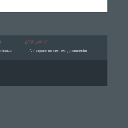
И
ДРОПШИПІНГ
 цінами
Співпраця по системі дропшипінг