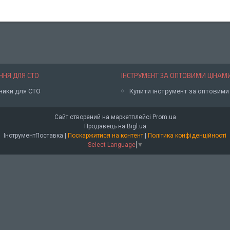
НЯ ДЛЯ СТО
ІНСТРУМЕНТ ЗА ОПТОВИМИ ЦІНАМ
ники для СТО
Купити інструмент за оптовими
Сайт створений на маркетплейсі
Prom.ua
Продавець на Bigl.ua
ІнструментПоставка |
Поскаржитися на контент
|
Політика конфіденційності
Select Language
▼