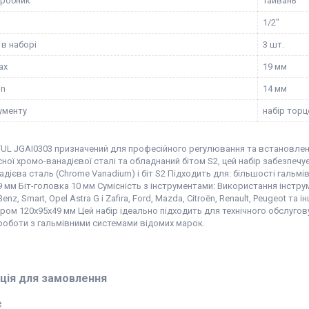
иробник
Тайвань
1/2"
 в наборі
3 шт.
ax
19 мм
in
14 мм
рументу
набір тор
UL JGAI0303 призначений для професійного регулювання та встановлення 
ної хромо-ванадієвої сталі та обладнаний бітом S2, цей набір забезпечує
дієва сталь (Chrome Vanadium) і біт S2 Підходить для: більшості гальмів
 мм Біт-головка 10 мм Сумісність з інструментами: Використання інстру
enz, Smart, Opel Astra G і Zafira, Ford, Mazda, Citroën, Renault, Peugeot 
ром 120x95x49 мм Цей набір ідеально підходить для технічного обслугов
роботи з гальмівними системами відомих марок.
ція для замовлення
₴