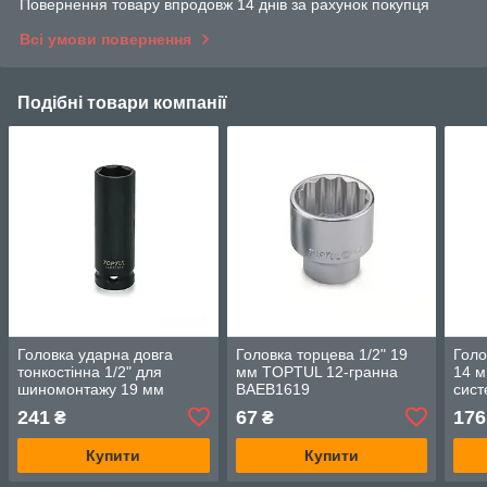
Повернення товару впродовж 14 днів за рахунок покупця
Всі умови повернення
Подібні товари компанії
Головка ударна довга
Головка торцева 1/2" 19
Голо
тонкостінна 1/2" для
мм TOPTUL 12-гранна
14 м
шиномонтажу 19 мм
BAEB1619
сист
TOPTUL KABX1619
JEB
241
67
176
₴
₴
Купити
Купити