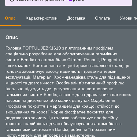
Опис
Характеристики
Доставка
Оплата
Умови п
Опис
Головка TOPTUL JEBK1619 з п'ятигранним профілем
спеціально розроблена для обслуговування гальмівних
систем Bendix на автомобілях Citroën, Renault, Peugeot та
інших марок. Виготовлена з міцної хромо-ванадієвої сталі, ця
головка забезпечує високу надійність і тривалий термін
експлуатації. Матеріал: Хром-ванадієва сталь для підвищеної
міцності та довговічності Особливий п'ятигранний профіль:
Ідеально підходить для регулювання та встановлення
гальмівних систем Bendix, а також для гідравлічних і паливних
насосів на дизельних або малих двигунах Оздоблення:
Фосфатне покриття з марганцем для кращої стійкості до
зношування та корозії Чорне фосфатне покриття для
додаткового захисту Ця головка забезпечує професійну
точність і надійність під час обслуговування автомобілів із
гальмівними системами Bendix, роблячи її незамінним
інструментом для автосервісів і майстерень.