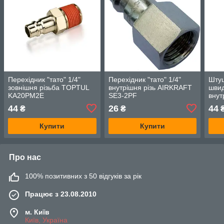
Перехідник "тато" 1/4"
Перехідник "тато" 1/4"
Шту
зовнішня різьба TOPTUL
внутрішня різь AIRKRAFT
швид
KA20PM2E
SE3-2PF
внут
SE3
44
26
44
₴
₴
Купити
Купити
Про нас
100% позитивних з 50 відгуків за рік
Працює з 23.08.2010
м. Київ
Київ, Україна