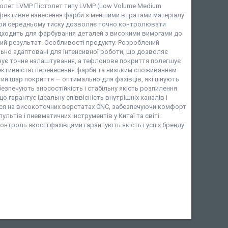
столет LVMP Пістолет типу LVMP (Low Volume Medium
 ефективне нанесення фарби з меншими втратами матеріалу
при середньому тиску дозволяє точно контролювати
ідходить для фарбування деталей з високими вимогами до
ий результат. Особливості продукту: Розроблений
льно адаптовані для інтенсивної роботи, що дозволяє
чує точне налаштування, а тефлонове покриття полегшує
фективністю перенесення фарби та низьким споживанням
тий шар покриття — оптимально для фахівців, які цінують
езпечують зносостійкість і стабільну якість розпилення
 гарантує ідеальну співвісність внутрішніх каналів і
ься на високоточних верстатах CNC, забезпечуючи комфорт
ьтів і пневматичних інструментів у Китаї та світі.
контроль якості фахівцями гарантують якість і успіх бренду