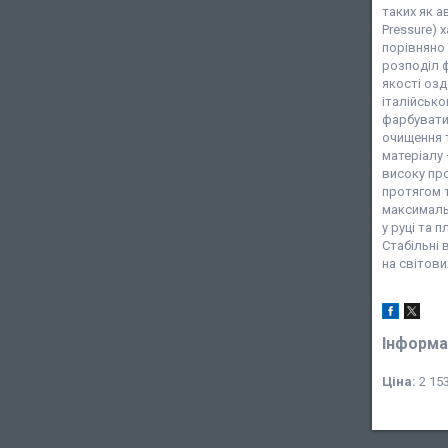
таких як а
Pressure)
порівняно
розподіл 
якості оз
італійсько
фарбувати
очищення 
матеріалу 
високу про
протягом т
максималь
у руці та 
Стабільні 
на світови
Інформа
Ціна:
2 153