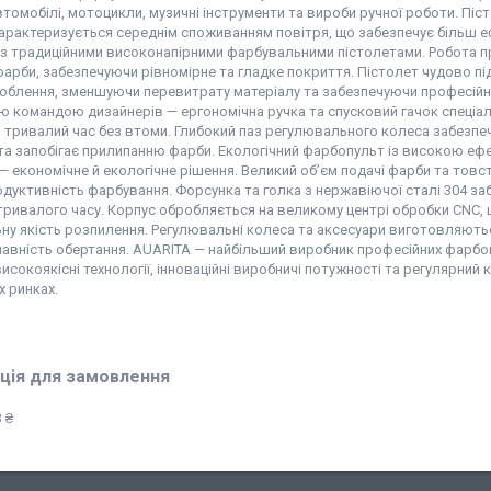
втомобілі, мотоцикли, музичні інструменти та вироби ручної роботи. Пі
 характеризується середнім споживанням повітря, що забезпечує більш
 з традиційними високонапірними фарбувальними пістолетами. Робота 
фарби, забезпечуючи рівномірне та гладке покриття. Пістолет чудово п
доблення, зменшуючи перевитрату матеріалу та забезпечуючи професійн
ю командою дизайнерів — ергономічна ручка та спусковий гачок спеціа
 тривалий час без втоми. Глибокий паз регулювального колеса забезпе
та запобігає прилипанню фарби. Екологічний фарбопульт із високою е
— економічне й екологічне рішення. Великий об’єм подачі фарби та товс
дуктивність фарбування. Форсунка та голка з нержавіючої сталі 304 заб
ривалого часу. Корпус обробляється на великому центрі обробки CNC, що
ну якість розпилення. Регулювальні колеса та аксесуари виготовляют
плавність обертання. AUARITA — найбільший виробник професійних фарбопул
високоякісні технології, інноваційні виробничі потужності та регулярний 
х ринках.
ція для замовлення
 ₴