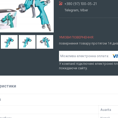
+380 (97) 100-05-21
Telegram, Viber
повернення товару протягом 14 дн
У компанії підключені електронні пл
покидаючи сайту.
ристики
І
к
Auarita