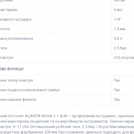
иробник
Китай
ий термін
6 міс
вхідного штуцера
1/4"
сопла
1.4 мм
бака розпилювача
0.6 л
тиск
2.5 бар
повітря
310 літр/х
ВІ ФУНКЦІЇ
ння тиску повітря
Так
ння подачі розпилюваної суміші
Так
ння ширини факела
Так
ний пістолет AUARITA NOVA-1-1.4LM — професійний інструмент, призначе
их майстернях, моделізмі та на виробництві інструментів. Технічні харак
вітря: 9–11 cfm Оптимальний робочий тиск: 2.5 бар / 36 psi Максимальни
а відстань фарбування: 200 мм Застосування: ідеально підходить для 