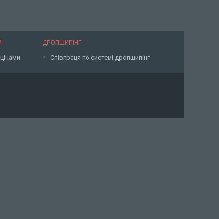
И
ДРОПШИПІНГ
 цінами
Співпраця по системі дропшипінг