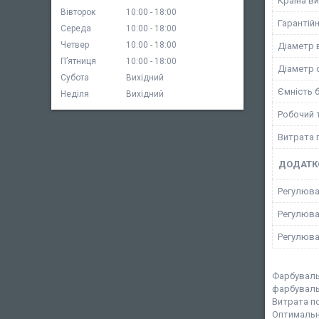
Країна в
Вівторок
10:00
18:00
Гарантійн
Середа
10:00
18:00
Четвер
10:00
18:00
Діаметр 
Пʼятниця
10:00
18:00
Діаметр 
Субота
Вихідний
Ємність 
Неділя
Вихідний
Робочий 
Витрата 
ДОДАТКО
Регулюва
Регулюва
Регулюва
Фарбуваль
фарбувальн
Витрата по
Оптимальн