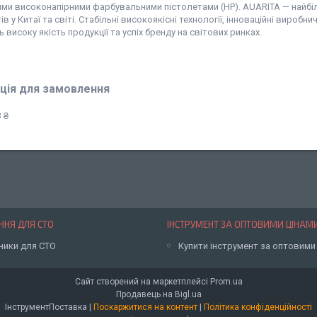
ими високонапірними фарбувальними пістолетами (HP). AUARITA — найбі
ів у Китаї та світі. Стабільні високоякісні технології, інноваційні вироб
 високу якість продукції та успіх бренду на світових ринках.
ція для замовлення
 ₴
НЯ ДЛЯ СТО
ІНСТРУМЕНТ ЗА ОПТОВИМИ ЦІНАМ
ники для СТО
Купити інструмент за оптовими
Сайт створений на маркетплейсі
Prom.ua
Продавець на Bigl.ua
ІнструментПоставка |
Поскаржитися на контент
|
Політика конфіденційності