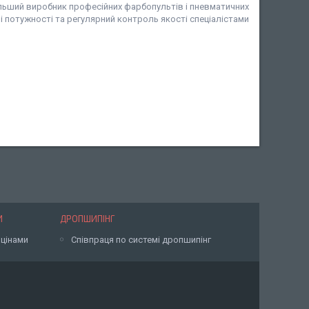
льший виробник професійних фарбопультів і пневматичних
ничі потужності та регулярний контроль якості спеціалістами
И
ДРОПШИПІНГ
 цінами
Співпраця по системі дропшипінг