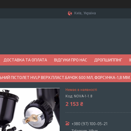
Київ, Україна
ДОСТАВКА ТА ОПЛАТА
ВІДГУКИ ПРО НАС
ДРОПШИППІНГ
НИЙ ПІСТОЛЕТ HVLP ВЕРХ.ПЛАСТ.БАЧОК 600 МЛ, ФОРСУНКА-1,8 ММ 
Немає в наявності
Код:
NOVA-1-1.8
2 153 ₴
+380 (97) 100-05-21
Telegram, Viber