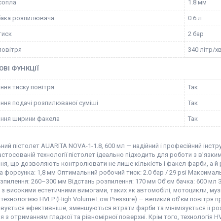
сопла
1.8 мм
бака розпилювача
0.6 л
тиск
2 бар
повітря
340 літр/х
ВІ ФУНКЦІЇ
ння тиску повітря
Так
ння подачі розпилюваної суміші
Так
ння ширини факела
Так
ий пістолет AUARITA NOVA-1-1.8, 600 мл — надійний і професійний інстру
астосованій технології пістолет ідеально підходить для роботи з в’яз
я, що дозволяють контролювати не лише кількість і факел фарби, а й р
 форсунка: 1,8 мм Оптимальний робочий тиск: 2.0 бар / 29 psi Максимальн
пилення: 260–300 мм Відстань розпилення: 170 мм Об’єм бачка: 600 мл 
з високими естетичними вимогами, таких як автомобілі, мотоцикли, музи
технологією HVLP (High Volume Low Pressure) — великий об’єм повітря 
ується ефективніше, зменшуються втрати фарби та мінімізується її роз
 з отриманням гладкої та рівномірної поверхні. Крім того, технологія