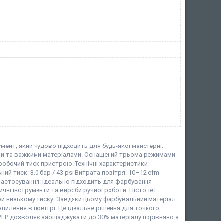
в
мент, який чудово підходить для будь-якої майстерні.
кими та важкими матеріалами. Оснащений трьома режимами
обочий тиск пристрою. Технічні характеристики:
ий тиск: 3.0 бар / 43 psi Витрата повітря: 10–12 cfm
Застосування: ідеально підходить для фарбування
чні інструменти та вироби ручної роботи. Пістолет
при низькому тиску. Завдяки цьому фарбувальний матеріал
пилення в повітрі. Це ідеальне рішення для точного
 HVLP дозволяє заощаджувати до 30% матеріалу порівняно з