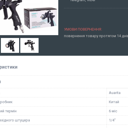
повернення товару протягом 14 дн
ристики
І
к
Auarita
иробник
Китай
ий термін
6 міс
вхідного штуцера
1/4"