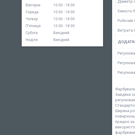
Діаметр 
Вівторок
10:00
18:00
Ємність 
Середа
10:00
18:00
Четвер
10:00
18:00
Робочий 
Пʼятниця
10:00
18:00
Витрата 
Субота
Вихідний
Неділя
Вихідний
ДОДАТКО
Регулюва
Регулюва
Регулюва
Фарбувальн
Завдяки з
регулюванн
Стандартна
Ширина роз
поверхонь 
працює за 
використов
фарбування