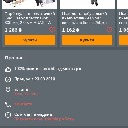
Фарбопульт пневматичний
Пістолет фарбувальний
Піст
LVMP верх.пласт.бачок
пневматичний LVMP
пне
600 мл, 2,0 мм AUARITA
верх.пласт.бачок 250мл,
верх
LION-B-2.0LM
форсунка-1,2мм AUARITA
фор
1 286
1 162
1 0
₴
₴
LION-B-LIGHT-1.2LM
LION
Купити
Купити
Про нас
100% позитивних з 50 відгуків за рік
Працює з 23.08.2010
м. Київ
Київ, Україна
Контакти
Сьогодні вихідний
Показати весь графік роботи