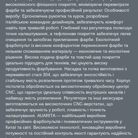
високоякісного фінішного покриття, мінімізуючи перевитрати
фарби та забезпечуючи професійний результат. Особливості
виробу: Ергономічна рукоятка та курок, розроблені
італійською командою дизайнерів, забезпечують комфорт
навіть при тривалій роботі. Глибокий паз регулятора полегшує
точне налаштування, а тефлонове покриття забезпечує легке
очищення та запобігає прилипанню фарби. Екологічний
фарбопульт із високим коефіцієнтом перенесення фарби та
низьким споживанням матеріалу — економічне та екологічне
рішення. Висока подача фарби та товстий шар покриття
ідеально підходять для техніків, які цінують високу
продуктивність фарбування. Насадка та голка виготовлені з
нержавіючої сталі 304, що забезпечує зносостійкість і
стабільну якість розпилення протягом тривалого часу. Корпус
пістолета обробляється на високоточному обробному центрі
CNC, що гарантує ідеальну співвісність внутрішніх каналів і
найвищу якість розпилення. Регулятори та інші аксесуари
виготовляються на високоточних CNC-верстатах, що
забезпечує зручність у роботі, плавність і точність
налаштування. AUARITA — найбільший виробник
професійних фарбопультів і пневматичних інструментів у
Китаї та світі. Високоякісні технології, інноваційні виробничі
потужності та постійний контроль якості гарантують надійність