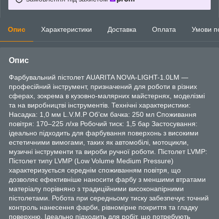
Опис
Характеристики
Доставка
Оплата
Умови п
Опис
Фарбувальний пістолет AUARITA NOVA-LIGHT-1.0LM —
професійний інструмент, призначений для роботи в різних
сферах, зокрема в кузовно-малярних майстернях, моделізмі
та на виробництві інструментів. Технічні характеристики:
Насадка: 1,0 мм L.V.M.P Об’єм бачка: 250 мл Споживання
повітря: 170–225 л/хв Робочий тиск: 1,5 бар Застосування:
ідеально підходить для фарбування поверхонь з високими
естетичними вимогами, таких як автомобілі, мотоцикли,
музичні інструменти та вироби ручної роботи. Пістолет LVMP:
Пістолет типу LVMP (Low Volume Medium Pressure)
характеризується середнім споживанням повітря, що
дозволяє ефективніше наносити фарбу з меншими втратами
матеріалу порівняно з традиційними високонапірними
пістолетами. Робота при середньому тиску забезпечує точний
контроль нанесення фарби, рівномірне покриття та гладку
поверхню. Ідеально підходить для робіт, що потребують