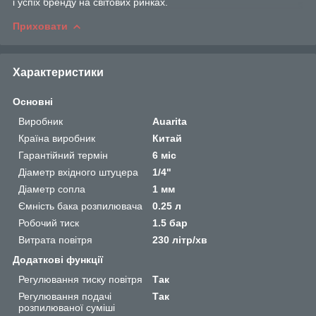
і успіх бренду на світових ринках.
Приховати
Характеристики
Основні
Виробник
Auarita
Країна виробник
Китай
Гарантійний термін
6 міс
Діаметр вхідного штуцера
1/4"
Діаметр сопла
1 мм
Ємність бака розпилювача
0.25 л
Робочий тиск
1.5 бар
Витрата повітря
230 літр/хв
Додаткові функції
Регулювання тиску повітря
Так
Регулювання подачі
Так
розпилюваної суміші