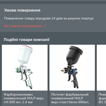
Умови повернення
Повернення товару впродовж 14 днів за рахунок покупця
Всі умови повернення
Подібні товари компанії
Фарборозпилювач
Пістолет фарбувальний
Пнев
пневматичний HVLP верх.
пневматичний HVLP
фар
п/б 600 мл, 1,4 мм
верх.пласт.бачок 600мл,
Ø1.3
AUARITA H-2002-1.4
форсунка-1,3мм LION-2-
(пла