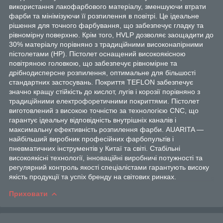
використання лакофарбового матеріалу, зменшуючи втрати
фарби та мінімізуючи її розпилення в повітрі. Це ідеальне
рішення для точного фарбування, що забезпечує гладку та
рівномірну поверхню. Крім того, HVLP дозволяє заощадити до
30% матеріалу порівняно з традиційними високонапірними
пістолетами (HP). Пістолет оснащений високоякісною
повітряною головкою, що забезпечує рівномірне та
дрібнодисперсне розпилення, оптимальне для більшості
стандартних застосувань. Покриття TEFLON забезпечує
значно кращу стійкість до кислот, лугів і корозії порівняно з
традиційними електрофоретичними покриттями. Пістолет
виготовлений з високою точністю за технологією CNC, що
гарантує ідеальну відповідність внутрішніх каналів і
максимальну ефективність розпилення фарби. AUARITA —
найбільший виробник професійних фарбопультів і
пневматичних інструментів у Китаї та світі. Стабільні
високоякісні технології, інноваційні виробничі потужності та
регулярний контроль якості спеціалістами гарантують високу
якість продукції та успіх бренду на світових ринках.
Приховати