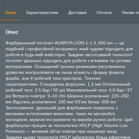
Опис
Характеристики
Доставка
Оплата
Умови п
Опис
Фарбувальний пістолет AUARITA LION-1-1.3, 600 мл — це
надійний і професійний інструмент, який чудово підходить для
роботи в будь-якій майстерні. Завдяки застосованій технології
пістолет ідеально підходить для роботи з в’язкими та густими
матеріалами. Оснащений трьома режимами регулювання,
дозволяє контролювати не лише кількість і форму факела
фарби, але й робочий тиск пристрою. Технічні
характеристики: Стандартна форсунка: 1,3 мм Оптимальний
робочий тиск: 3.5 бар / 50 psi Максимальний тиск: 4.0 бар / 57
psi Витрата повітря: 9–10 cfm Ширина розпилення: 220–250
мм Відстань розпилення: 200 мм Об’єм бачка: 600 мл
Застосування: ідеальний для фарбування поверхонь з
високими естетичними вимогами, таких як автомобілі,
мотоцикли, музичні інструменти та вироби ручної роботи. Цей
фарбопульт працює за технологією HVLP (High Volume Low
Pressure) — великий об’єм повітря при низькому тиску.
Завдяки цьому технологія HVLP забезпечує більш ефективне