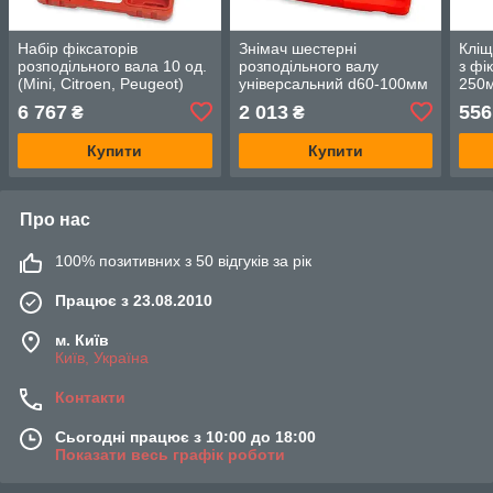
Набір фіксаторів
Знімач шестерні
Кліщ
розподільного вала 10 од.
розподільного валу
з фі
(Mini, Citroen, Peugeot)
універсальний d60-100мм
250
TOPTUL JGAI1004
JGAI0504 TOPTUL
6 767
2 013
556
₴
₴
Купити
Купити
Про нас
100% позитивних з 50 відгуків за рік
Працює з 23.08.2010
м. Київ
Київ, Україна
Контакти
Сьогодні працює з 10:00 до 18:00
Показати весь графік роботи