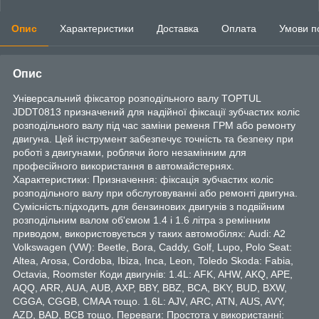
Опис
Характеристики
Доставка
Оплата
Умови п
Опис
Універсальний фіксатор розподільного валу TOPTUL
JDDT0813 призначений для надійної фіксації зубчастих коліс
розподільного валу під час заміни ременя ГРМ або ремонту
двигуна. Цей інструмент забезпечує точність та безпеку при
роботі з двигунами, роблячи його незамінним для
професійного використання в автомайстернях.
Характеристики: Призначення: фіксація зубчастих коліс
розподільного валу при обслуговуванні або ремонті двигуна.
Сумісність:підходить для бензинових двигунів з подвійним
розподільним валом об'ємом 1.4 і 1.6 літра з ремінним
приводом, використовується у таких автомобілях: Audi: A2
Volkswagen (VW): Beetle, Bora, Caddy, Golf, Lupo, Polo Seat:
Altea, Arosa, Cordoba, Ibiza, Inca, Leon, Toledo Skoda: Fabia,
Octavia, Roomster Коди двигунів: 1.4L: AFK, AHW, AKQ, APE,
AQQ, ARR, AUA, AUB, AXP, BBY, BBZ, BCA, BKY, BUD, BXW,
CGGA, CGGB, CMAA тощо. 1.6L: AJV, ARC, ATN, AUS, AVY,
AZD, BAD, BCB тощо. Переваги: Простота у використанні: