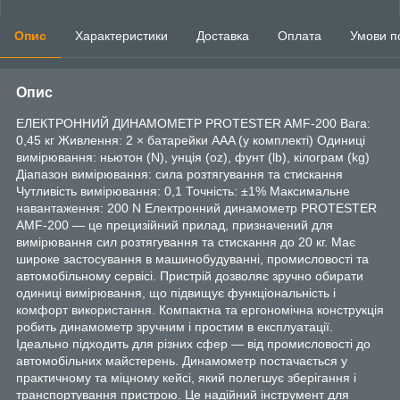
Опис
Характеристики
Доставка
Оплата
Умови п
Опис
ЕЛЕКТРОННИЙ ДИНАМОМЕТР PROTESTER AMF-200 Вага:
0,45 кг Живлення: 2 × батарейки AAA (у комплекті) Одиниці
вимірювання: ньютон (N), унція (oz), фунт (lb), кілограм (kg)
Діапазон вимірювання: сила розтягування та стискання
Чутливість вимірювання: 0,1 Точність: ±1% Максимальне
навантаження: 200 N Електронний динамометр PROTESTER
AMF-200 — це прецизійний прилад, призначений для
вимірювання сил розтягування та стискання до 20 кг. Має
широке застосування в машинобудуванні, промисловості та
автомобільному сервісі. Пристрій дозволяє зручно обирати
одиниці вимірювання, що підвищує функціональність і
комфорт використання. Компактна та ергономічна конструкція
робить динамометр зручним і простим в експлуатації.
Ідеально підходить для різних сфер — від промисловості до
автомобільних майстерень. Динамометр постачається у
практичному та міцному кейсі, який полегшує зберігання і
транспортування пристрою. Це надійний інструмент для