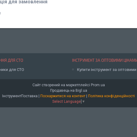
ція для замовлення
₴
НЯ ДЛЯ СТО
ІНСТРУМЕНТ ЗА ОПТОВИМИ ЦІНАМ
ники для СТО
Купити інструмент за оптовими
Сайт створений на маркетплейсі
Prom.ua
Продавець на Bigl.ua
ІнструментПоставка |
Поскаржитися на контент
|
Політика конфіденційності
Select Language
▼