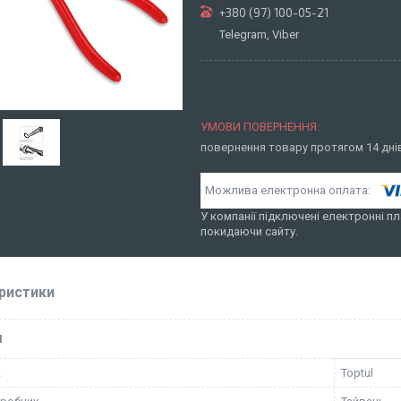
+380 (97) 100-05-21
Telegram, Viber
повернення товару протягом 14 дн
У компанії підключені електронні пл
покидаючи сайту.
ристики
І
к
Toptul