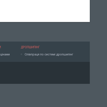
И
ДРОПШИПІНГ
 цінами
Співпраця по системі дропшипінг