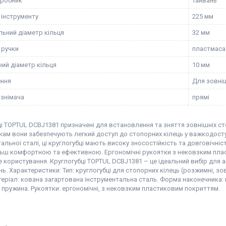
иробник
Тайвань
інструменту
225 мм
ьний діаметр кільця
32 мм
 ручки
пластмаса
ний діаметр кільця
10 мм
ення
Для зовніш
 знімача
прямі
ці TOPTUL DCBJ1381 призначені для встановлення та зняття зовнішніх с
ам вони забезпечують легкий доступ до стопорних кілець у важкодоступ
альної сталі, ці круглогубці мають високу зносостійкість та довговічн
льш комфортною та ефективною. Ергономічні рукоятки з нековзким плас
користування. Круглогубці TOPTUL DCBJ1381 – це ідеальний вибір для 
ь. Характеристики: Тип: круглогубці для стопорних кілець (розжимні, зо
теріал: кована загартована інструментальна сталь. Форма наконечника: пря
 пружина. Рукоятки: ергономічні, з нековзким пластиковим покриттям.