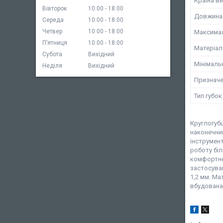
Країна в
Вівторок
10:00
18:00
Довжина 
Середа
10:00
18:00
Четвер
10:00
18:00
Максимал
Пʼятниця
10:00
18:00
Матеріал
Субота
Вихідний
Мінімаль
Неділя
Вихідний
Признач
Тип губок
Круглогуб
наконечник
інструмент
роботу бі
комфортне 
застосуван
1,2 мм. Ма
вбудована