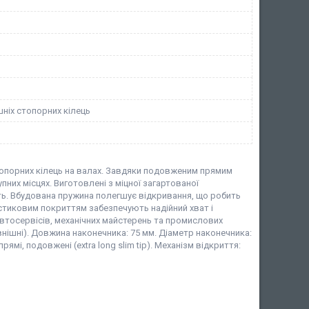
ніх стопорних кілець
топорних кілець на валах. Завдяки подовженим прямим
них місцях. Виготовлені з міцної загартованої
ість. Вбудована пружина полегшує відкривання, що робить
тиковим покриттям забезпечують надійний хват і
автосервісів, механічних майстерень та промислових
внішні). Довжина наконечника: 75 мм. Діаметр наконечника:
мі, подовжені (extra long slim tip). Механізм відкриття: