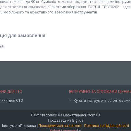
авантаження до 90 кг. Сумісність: може поєднуватися з іншими інстру
для створення комплексної системи зберігання. TOPTUL TBCE0202 – ідеал
 мобільного та ефективного зберігання інструментів.
ція для замовлення
 ₴
НЯ ДЛЯ СТО
ІНСТРУМЕНТ ЗА ОПТОВИМИ ЦІНАМ
ники для СТО
Купити інструмент за оптовими
Сайт створений на маркетплейсі
Prom.ua
Продавець на Bigl.ua
ІнструментПоставка |
Поскаржитися на контент
|
Політика конфіденційності