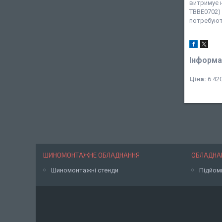
витримує н
TBBE0702) 
потребують
Інформа
Ціна:
6 420
ШИНОМОНТАЖНЕ ОБЛАДНАННЯ
ОБЛАДНАН
Шиномонтажні стенди
Підйом