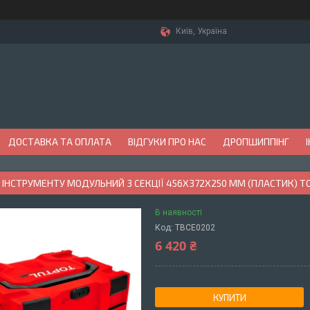
Київ, Україна
ДОСТАВКА ТА ОПЛАТА
ВІДГУКИ ПРО НАС
ДРОПШИППІНГ
ІНСТРУМЕНТУ МОДУЛЬНИЙ 3 СЕКЦІЇ 456X372X250 ММ (ПЛАСТИК) T
В наявності
Код:
TBCE0202
6 420 ₴
КУПИТИ