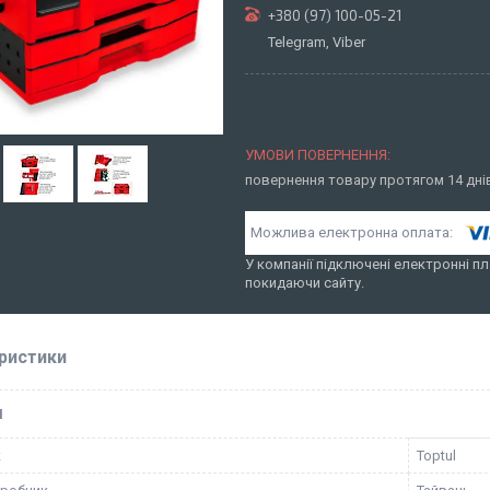
+380 (97) 100-05-21
Telegram, Viber
повернення товару протягом 14 дн
У компанії підключені електронні пл
покидаючи сайту.
ристики
І
к
Toptul