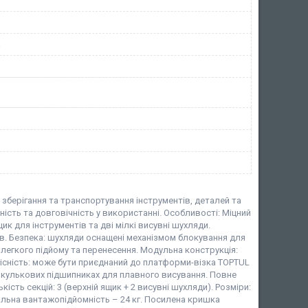
а
зберігання та транспортування інструментів, деталей та
ність та довговічність у використанні. Особливості: Міцний
ик для інструментів та дві мілкі висувні шухляди.
ів. Безпека: шухляди оснащені механізмом блокування для
я легкого підйому та перенесення. Модульна конструкція:
місність: може бути приєднаний до платформи-візка TOPTUL
а кулькових підшипниках для плавного висування. Повне
ість секцій: 3 (верхній ящик + 2 висувні шухляди). Розміри:
гальна вантажопідйомність – 24 кг. Посилена кришка