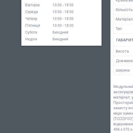
Країна в
Вівторок
10:00
18:00
Кількіст
Середа
10:00
18:00
Четвер
10:00
18:00
Матеріал
Пʼятниця
10:00
18:00
Тип
Субота
Вихідний
Неділя
Вихідний
ГАБАРИТ
Висота
Довжина
Ширина
Модульний 
аксесуарів
матеріал: 
Просторий 
захисту ін
міцні замк
(TCCC0107)
відкриванн
456 x 372 