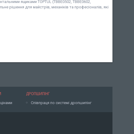
ментальними ящиками TOPTUL (TBBE0502, TBBE0602,
ьне рішення для майстрів, механіків та професіоналів, які
И
ДРОПШИПІНГ
 цінами
Співпраця по системі дропшипінг