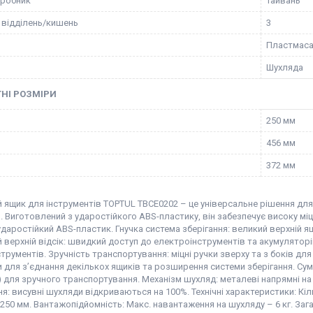
иробник
Тайвань
ь відділень/кишень
3
Пластмас
Шухляда
НІ РОЗМІРИ
250 мм
456 мм
372 мм
ящик для інструментів TOPTUL TBCE0202 – це універсальне рішення для 
. Виготовлений з ударостійкого ABS-пластику, він забезпечує високу міц
ударостійкий ABS-пластик. Гнучка система зберігання: великий верхній ящ
верхній відсік: швидкий доступ до електроінструментів та акумулятор
струментів. Зручність транспортування: міцні ручки зверху та з боків дл
и для з’єднання декількох ящиків та розширення системи зберігання. Су
 для зручного транспортування. Механізм шухляд: металеві напрямні н
я: висувні шухляди відкриваються на 100%. Технічні характеристики: Кільк
x 250 мм. Вантажопідйомність: Макс. навантаження на шухляду – 6 кг. За