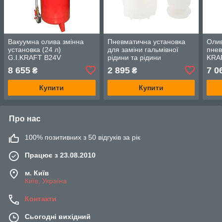
Вакуумна олива змінна
Пневматична установка
Олив
установка (24 л)
для заміни гальмівної
пнев
G.I.KRAFT B24V
рідини та рідини
KRA
зчеплення 1,5Л+1Л
8 655
2 895
7 0
₴
₴
PBFC21V1 G.I.KRAFT
Купити
Купити
Про нас
100% позитивних з 50 відгуків за рік
Працює з 23.08.2010
м. Київ
Київ, Україна
Контакти
Сьогодні вихідний