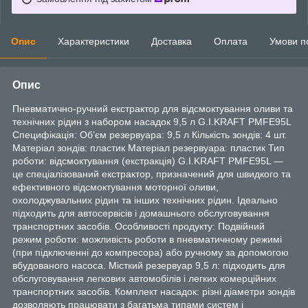
Опис
Характеристики
Доставка
Оплата
Умови п
Опис
Пневматично-ручний екстрактор для відсмоктування оливи та
технічних рідин з набором насадок 9,5 л G.I.KRAFT PMFE95L
Специфікація: Об’єм резервуара: 9,5 л Кількість зондів: 4 шт.
Матеріал зондів: пластик Матеріал резервуара: пластик Тип
роботи: відсмоктування (екстракція) G.I.KRAFT PMFE95L —
це спеціалізований екстрактор, призначений для швидкого та
ефективного відсмоктування моторної оливи,
охолоджувальних рідин та інших технічних рідин. Ідеально
підходить для автосервісів і домашнього обслуговування
транспортних засобів. Особливості продукту: Подвійний
режим роботи: можливість роботи в пневматичному режимі
(при підключенні до компресора) або ручному за допомогою
вбудованого насоса. Місткий резервуар 9,5 л: підходить для
обслуговування легкових автомобілів і легких комерційних
транспортних засобів. Комплект насадок: різні діаметри зондів
дозволяють працювати з багатьма типами систем і