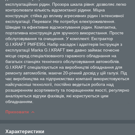
експлуатаційних рідин. Прозора шкала рівня: дозволяє легко
контролювати кількість відсмоктаної рідини. Міцна
конструкція: стійка до впливу агресивних рідин і інтенсивної
експлуатації. Переваги: Не потребує електроживлення.
Швидке та ефективне відсмоктування рідин. Компактна,
портативна конструкція для зручного використання. Просте
обслуговування та очищення. У комплекті: Екстрактор
G.I.KRAFT PMFE95L Набір насадок і адаптерів Інструкція з
експлуатації Marka G.I.KRAFT вже давно займає почесне
місце серед спеціалізованого гаражного обладнання на
багатьох станціях технічного обслуговування автомобілів.
G.I.KRAFT спеціалізується на виробництві обладнання для
ремонту автомобілів, маючи 20-річний досвід у цій галузі. Під
час виробництва на підприємствах компанії використовуються
найсучасніші технології, постійно ведеться робота над
розширенням асортименту та покращенням якості, регулярно
аналізуються відгуки фахівців, які користуються цим
обладнанням.
Приховати
Характеристики