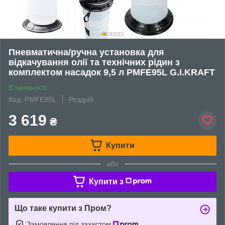
Пневматична/ручна установка для
відкачування олії та технічних рідин з
комплектом насадок 9,5 л PMFE95L G.I.KRAFT
В наявності
Код: PMFE95L
Роздріб
3 619
₴
Купити
або
Купити з
Що таке купити з Пром?
Замовлення під захистом