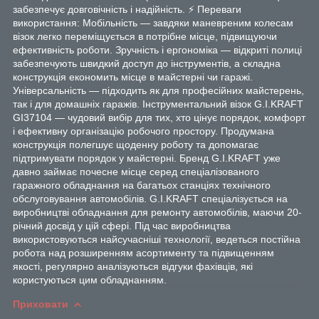
забезпечує довговічність і надійність. ⚡ Переваги
використання: Мобільність — завдяки маневреним колесам
візок легко переміщується в потрібне місце, підвищуючи
ефективність роботи. Зручність і ергономіка — відкриті полиці
забезпечують швидкий доступ до інструментів, а складна
конструкція економить місце в майстерні чи гаражі.
Універсальність — підходить як для професійних майстерень,
так і для домашніх гаражів. Інструментальний візок G.I.KRAFT
GI37104 — чудовий вибір для тих, хто цінує порядок, комфорт
і ефективну організацію робочого простору. Продумана
конструкція полегшує щоденну роботу та допомагає
підтримувати порядок у майстерні. Бренд G.I.KRAFT уже
давно займає почесне місце серед спеціалізованого
гаражного обладнання на багатьох станціях технічного
обслуговування автомобілів. G.I.KRAFT спеціалізується на
виробництві обладнання для ремонту автомобілів, маючи 20-
річний досвід у цій сфері. Під час виробництва
використовуються найсучасніші технології, ведеться постійна
робота над розширенням асортименту та підвищенням
якості, регулярно аналізуються відгуки фахівців, які
користуються цим обладнанням.
Приховати