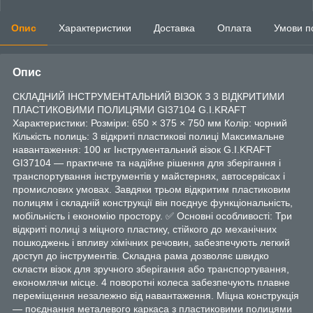
Опис
Характеристики
Доставка
Оплата
Умови п
Опис
СКЛАДНИЙ ІНСТРУМЕНТАЛЬНИЙ ВІЗОК З 3 ВІДКРИТИМИ
ПЛАСТИКОВИМИ ПОЛИЦЯМИ GI37104 G.I.KRAFT
Характеристики: Розміри: 650 × 375 × 750 мм Колір: чорний
Кількість полиць: 3 відкриті пластикові полиці Максимальне
навантаження: 100 кг Інструментальний візок G.I.KRAFT
GI37104 — практичне та надійне рішення для зберігання і
транспортування інструментів у майстернях, автосервісах і
промислових умовах. Завдяки трьом відкритим пластиковим
полицям і складній конструкції він поєднує функціональність,
мобільність і економію простору. ✅ Основні особливості: Три
відкриті полиці з міцного пластику, стійкого до механічних
пошкоджень і впливу хімічних речовин, забезпечують легкий
доступ до інструментів. Складна рама дозволяє швидко
скласти візок для зручного зберігання або транспортування,
економлячи місце. 4 поворотні колеса забезпечують плавне
переміщення незалежно від навантаження. Міцна конструкція
— поєднання металевого каркаса з пластиковими полицями