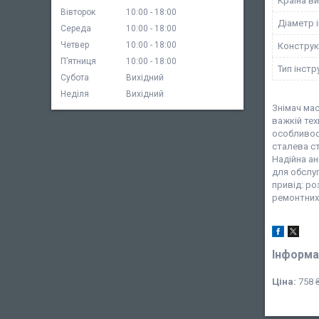
Країна в
Вівторок
10:00
18:00
Діаметр 
Середа
10:00
18:00
Четвер
10:00
18:00
Конструк
Пʼятниця
10:00
18:00
Тип інст
Субота
Вихідний
Неділя
Вихідний
Знімач ма
важкій тех
особливост
сталева ст
Надійна ан
для обслуг
привід: ро
ремонтних
Інформа
Ціна:
758 