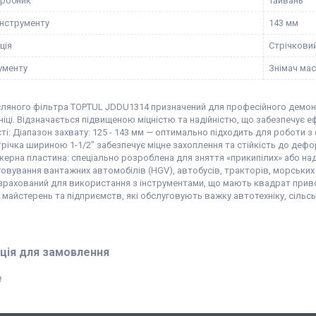
иробник
Тайвань
інструменту
143 мм
ція
Стрічкови
рументу
Знімач ма
сляного фільтра TOPTUL JDDU1314 призначений для професійного демонт
ніці. Відзначається підвищеною міцністю та надійністю, що забезпечує 
і: Діапазон захвату: 125 - 143 мм — оптимально підходить для роботи з
річка шириною 1-1/2" забезпечує міцне захоплення та стійкість до дефо
керна пластина: спеціально розроблена для зняття «прикипілих» або надм
овування вантажних автомобілів (HGV), автобусів, тракторів, морських
зрахований для використання з інструментами, що мають квадрат привод
 майстерень та підприємств, які обслуговують важку автотехніку, сіль
ція для замовлення
₴