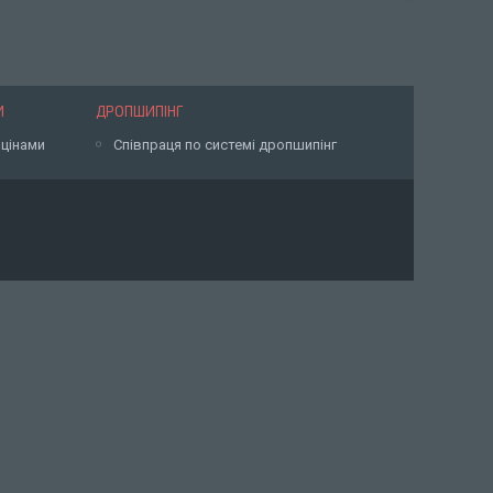
И
ДРОПШИПІНГ
 цінами
Співпраця по системі дропшипінг