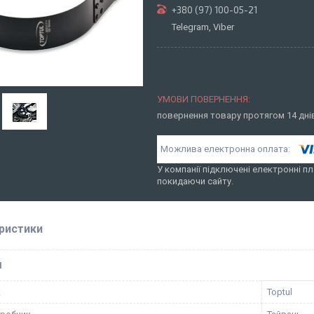
+380 (97) 100-05-21
Telegram, Viber
повернення товару протягом 14 дн
У компанії підключені електронні пл
покидаючи сайту.
ристики
І
к
Toptul