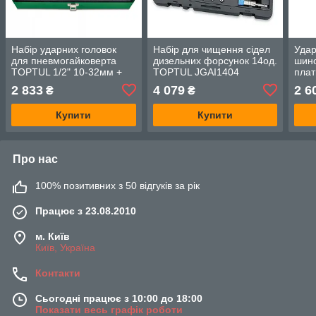
Набір ударних головок
Набір для чищення сідел
Удар
для пневмогайковерта
дизельних форсунок 14од.
шино
TOPTUL 1/2" 10-32мм +
TOPTUL JGAI1404
плат
подовжувач 18од.
22м
2 833
4 079
2 6
₴
₴
GCAD1807
GAA
Купити
Купити
Про нас
100% позитивних з 50 відгуків за рік
Працює з 23.08.2010
м. Київ
Київ, Україна
Контакти
Сьогодні працює з 10:00 до 18:00
Показати весь графік роботи