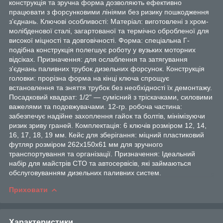
конструкція та зручна форма дозволяють ефективно
працювати з форсунковими лініями без ризику пошкодження
з’єднань. Ключові особливості: Матеріал: виготовлені з хром-
молібденової сталі, загартованої та термічно обробленої для
високої міцності та довговічності. Форма: спеціальна Г-
подібна конструкція полегшує роботу у вузьких моторних
відсіках. Призначення: для ослаблення та затягування
з'єднань паливних трубок дизельних форсунок. Конструкція
головки: прорізна форма на кінці ключа спрощує
встановлення та зняття трубок без необхідності їх демонтажу.
Посадковий квадрат: 1/2" — сумісний з тріскачками, силовими
важелями та подовжувачами. 12-гр. робоча частина:
забезпечує надійне захоплення гайок та болтів, мінімізуючи
ризик зриву граней. Комплектація: 6 ключів розміром 12, 14,
16, 17, 18, 19 мм. Кейс для зберігання: міцний пластиковий
футляр розміром 262x150x61 мм для зручного
транспортування та організації. Призначення: Ідеальний
набір для майстрів СТО та автосервісів, які займаються
обслуговуванням дизельних паливних систем.
Приховати
Характеристики