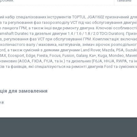
иробник
Тайвань
й набір спеціалізованих інструментів TOPTUL JGAI1602 призначений для 
в та регулювання фаз газорозподілу VCT під час обслуговування двигун
 ланцюга ГРМ, а також інші види ремонту двигуна. Ключові особливості: Суміс
amshaft Duratec та дизельні двигуни 1.4 / 1.6 / 1.8 / 2.0 TDCi Duratorq. П
в, регулювання фаз VCT при обслуговуванні ГРМ. Комплектація: включає
колінчастого валу / маховика, натягувачів, знімач зірочок розподільно
rd, а також сумісний з деякими двигунами Land Rover, Mazda, PSA, Suzuki
AX, Ecosport, Edge, Fiesta, Focus, Fusion, Galaxy, Ka+, Kuga, Mondeo, Maver
нзинових (AODA, FXDA, FYJA, та ін.) та дизельних (F6JA, HHJA, RWPA, та і
ів та фахівців, які спеціалізуються на ремонті двигунів Ford та сумісних 
ція для замовлення
 ₴