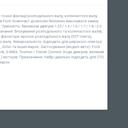
точної фіксації розподільного валу, колінчастого валу,
ів Ford. Комплект дозволяє безпечно виконувати заміну
ність: бензинові двигуни 1.25 / 1.4 / 1.6 / 1.7 / 1.8 / 2.0
ризначення: блокування розподільного та колінчастого валів,
 фіксатори зірочок розподільного валу (VCT плита),
го валу. Універсальність: підходить для широкого спектра
, Volvo та інших марок. Застосування (моделі авто): Ford:
ick, S-MAX, Tourneo / Transit Connect. Коди двигунів: великий
н.) моторів. Призначення: Набір ідеально підходить для СТО,
марок.