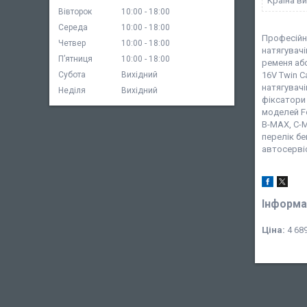
Країна в
Вівторок
10:00
18:00
Середа
10:00
18:00
Професійни
Четвер
10:00
18:00
натягувачі
Пʼятниця
10:00
18:00
ременя або
16V Twin C
Субота
Вихідний
натягувачі
Неділя
Вихідний
фіксатори 
моделей Fo
B-MAX, C-M
перелік бе
автосервіс
Інформа
Ціна:
4 689