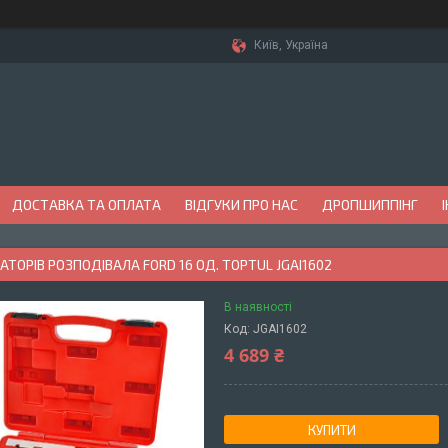
Київ, Україна
ДОСТАВКА ТА ОПЛАТА
ВІДГУКИ ПРО НАС
ДРОПШИППІНГ
САТОРІВ РОЗПОДІВАЛА FORD 16 ОД. TOPTUL JGAI1602
В наявності
Код:
JGAI1602
4 689 ₴
КУПИТИ