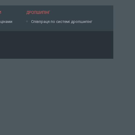
И
ДРОПШИПІНГ
 цінами
Співпраця по системі дропшипінг