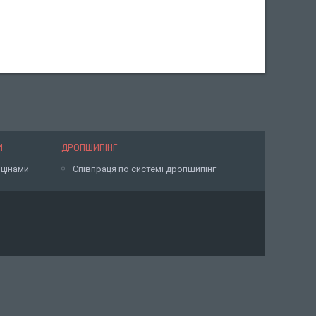
И
ДРОПШИПІНГ
 цінами
Співпраця по системі дропшипінг