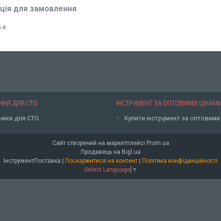
ція для замовлення
 ₴
НЯ ДЛЯ СТО
ІНСТРУМЕНТ ЗА ОПТОВИМИ ЦІНАМ
ники для СТО
Купити інструмент за оптовими
Сайт створений на маркетплейсі
Prom.ua
Продавець на Bigl.ua
ІнструментПоставка |
Поскаржитися на контент
|
Політика конфіденційності
Select Language
▼