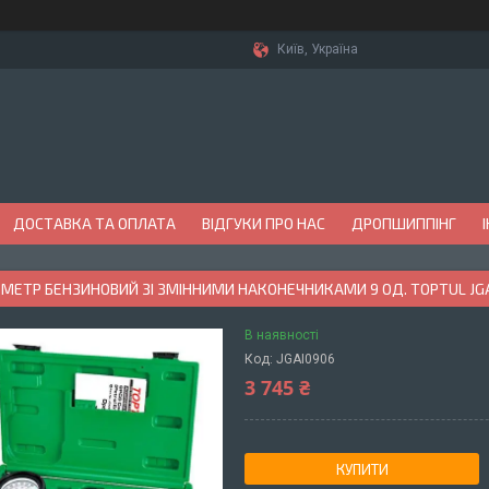
Київ, Україна
ДОСТАВКА ТА ОПЛАТА
ВІДГУКИ ПРО НАС
ДРОПШИППІНГ
ЕТР БЕНЗИНОВИЙ ЗІ ЗМІННИМИ НАКОНЕЧНИКАМИ 9 ОД. TOPTUL JG
В наявності
Код:
JGAI0906
3 745 ₴
КУПИТИ