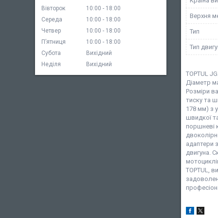
Країна в
Вівторок
10:00
18:00
Верхня м
Середа
10:00
18:00
Четвер
10:00
18:00
Тип
Пʼятниця
10:00
18:00
Тип двиг
Субота
Вихідний
Неділя
Вихідний
TOPTUL JGA
Діаметр ма
Розміри ва
тиску та ш
178 мм) з 
швидкої та
поршневі к
двоколірн
адаптери з
двигуна. С
мотоциклів
TOPTUL, в
задоволенн
професіона