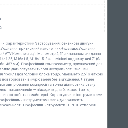
ї
й
нічні характеристики Застосування: бензинові двигуни
 з’єднання: притискний наконечник + швидкоз’єднання
то / ATV Комплектація Манометр 2,5" з клапаном скидання
×1.25, M16×1.5, M18×1.5. 2 алюмінієві подовжувачі 7" (бл.
 (бл. 457 мм). Професійний компресометр, призначений для
зволяє діагностувати типові несправності: зношені
ння прокладки головки блока тощо. Манометр 2,5" з чіткою
є повторювати вимірювання без від’єднання. Латунні
дке вимірювання компресії та точна діагностика стану
ект наконечників — підходить для більшості авто,
тенсивної роботи в майстерні. Користуючись інструментами
 професійними інструментами завжди приносить
версальності. Професійні інструменти TOPTUL створені