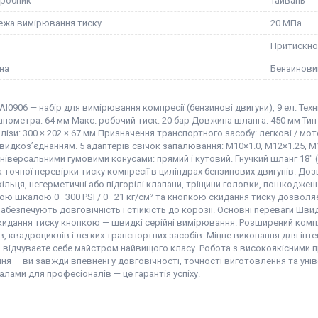
иробник
Тайвань
ежа вимірювання тиску
20 МПа
Притискно
уна
Бензинови
I0906 — набір для вимірювання компресії (бензинові двигуни), 9 ел. Тех
нометра: 64 мм Макс. робочий тиск: 20 бар Довжина шланга: 450 мм Тип
лізи: 300 × 202 × 67 мм Призначення транспортного засобу: легкові / мо
видкоз’єднанням. 5 адаптерів свічок запалювання: M10×1.0, M12×1.25, M14
універсальними гумовими конусами: прямий і кутовий. Гнучкий шланг 18"
 точної перевірки тиску компресії в циліндрах бензинових двигунів. До
ільця, негерметичні або підгорілі клапани, тріщини головки, пошкодже
ою шкалою 0–300 PSI / 0–21 кг/см² та кнопкою скидання тиску дозволя
абезпечують довговічність і стійкість до корозії. Основні переваги Шви
кидання тиску кнопкою — швидкі серійні вимірювання. Розширений компл
, квадроциклів і легких транспортних засобів. Міцне виконання для ін
и відчуваєте себе майстром найвищого класу. Робота з високоякісними
я — ви завжди впевнені у довговічності, точності виготовлення та уні
лами для професіоналів — це гарантія успіху.