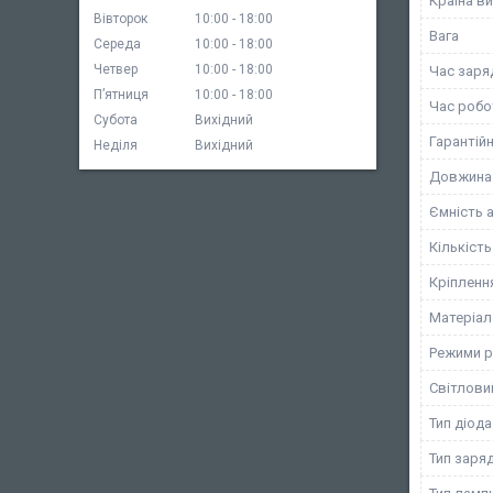
Країна в
Вівторок
10:00
18:00
Вага
Середа
10:00
18:00
Четвер
10:00
18:00
Час заря
Пʼятниця
10:00
18:00
Час робо
Субота
Вихідний
Гарантійн
Неділя
Вихідний
Довжина
Ємність 
Кількість
Кріпленн
Матеріал
Режими р
Світлови
Тип діода
Тип заря