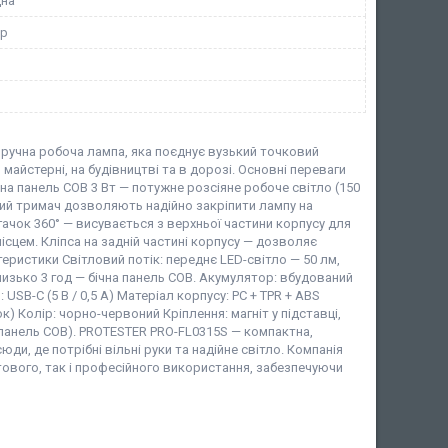
дна
ор
ручна робоча лампа, яка поєднує вузький точковий
майстерні, на будівництві та в дорозі. Основні переваги
чна панель COB 3 Вт — потужне розсіяне робоче світло (150
дний тримач дозволяють надійно закріпити лампу на
гачок 360° — висувається з верхньої частини корпусу для
сцем. Кліпса на задній частині корпусу — дозволяє
ктеристики Світловий потік: переднє LED-світло — 50 лм,
близько 3 год — бічна панель COB. Акумулятор: вбудований
 USB-C (5 В / 0,5 А) Матеріал корпусу: PC + TPR + ABS
зок) Колір: чорно-червоний Кріплення: магніт у підставці,
на панель COB). PROTESTER PRO-FL0315S — компактна,
и, де потрібні вільні руки та надійне світло. Компанія
вого, так і професійного використання, забезпечуючи