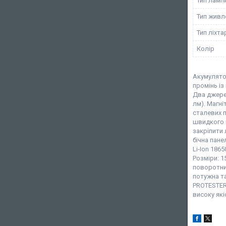
Тип ламп
Тип живл
Тип ліхта
Колір
Акумулято
промінь із
Два джерел
лм). Магні
сталевих п
швидкого п
закріпити 
бічна пане
Li-Ion 186
Розміри: 1
поворотний
потужна та
PROTESTER
високу які