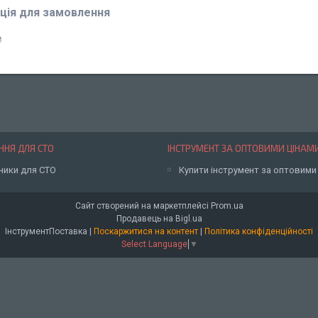
ція для замовлення
₴
НЯ ДЛЯ СТО
ІНСТРУМЕНТ ЗА ОПТОВИМИ ЦІНАМ
ники для СТО
Купити інструмент за оптовими
Сайт створений на маркетплейсі
Prom.ua
Продавець на Bigl.ua
ІнструментПоставка |
Поскаржитися на контент
|
Політика конфіденційності
Select Language
▼