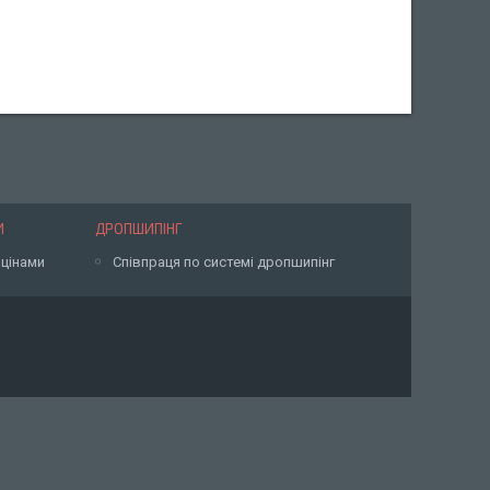
И
ДРОПШИПІНГ
 цінами
Співпраця по системі дропшипінг