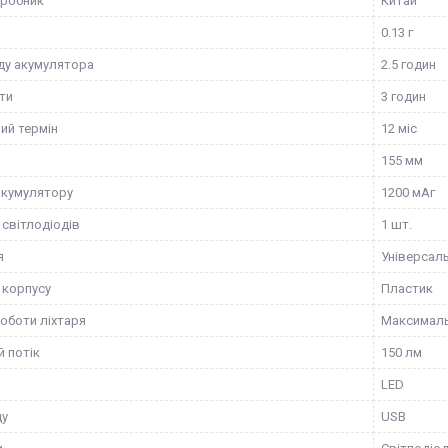
иробник
Китай
0.13 г
ду акумулятора
2.5 годин
ти
3 годин
ий термін
12 міс
155 мм
акумулятору
1200 мАг
 світлодіодів
1 шт.
я
Універсал
 корпусу
Пластик
оботи ліхтаря
Максимал
й потік
150 лм
LED
ду
USB