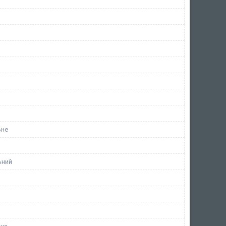
ьне
ьний