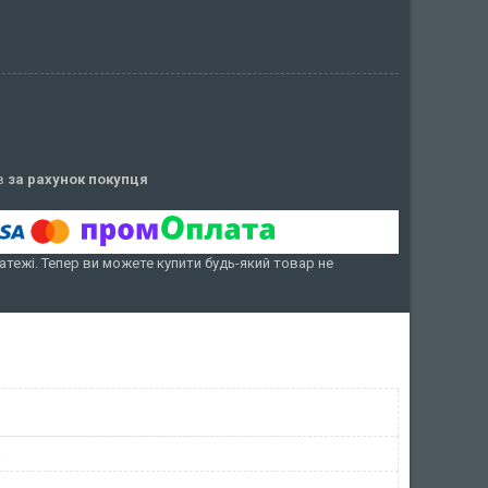
ів
за рахунок покупця
атежі. Тепер ви можете купити будь-який товар не
R