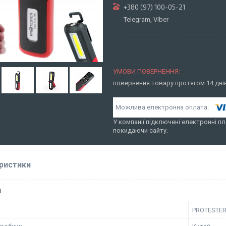
+380 (97) 100-05-21
Telegram, Viber
повернення товару протягом 14 дн
У компанії підключені електронні пл
покидаючи сайту.
ристики
І
к
PROTESTE