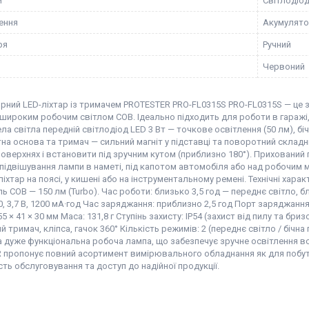
и
Світлодіо
ення
Акумулят
ря
Ручний
Червоний
рний LED-ліхтар із тримачем PROTESTER PRO-FL0315S PRO-FL0315S — це з
 широким робочим світлом COB. Ідеально підходить для роботи в гаражі, 
а світла передній світлодіод LED 3 Вт — точкове освітлення (50 лм), бі
тна основа та тримач — сильний магніт у підставці та поворотний скла
оверхнях і встановити під зручним кутом (приблизно 180°). Прихований 
ідвішування лампи в наметі, під капотом автомобіля або над робочим мі
ліхтар на поясі, у кишені або на інструментальному ремені. Технічні хара
ль COB — 150 лм (Turbo). Час роботи: близько 3,5 год — переднє світло, 
50, 3,7 В, 1200 мА·год Час заряджання: приблизно 2,5 год Порт заряджання:
55 × 41 × 30 мм Маса: 131,8 г Ступінь захисту: IP54 (захист від пилу та бри
 тримач, кліпса, гачок 360° Кількість режимів: 2 (переднє світло / біч
 дуже функціональна робоча лампа, що забезпечує зручне освітлення всюд
 пропонує повний асортимент вимірювального обладнання як для побуто
сть обслуговування та доступ до надійної продукції.