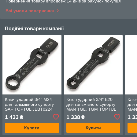
Повернення товару впродовж 14 днів за рахунок покупця
Всі умови повернення
Подібні товари компанії
Ключ ударний 3/4" M24
Ключ ударний 3/4" E20
Ключ
для гальмівного супорту
для гальмівного супорту
для 
SAF TOPTUL JEBT0224
MAN TGL, TGM TOPTUL
MAN
JEBT0120
JEB
1 433
1 338
1 3
₴
₴
Купити
Купити