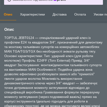
Опис
Характеристики
Доставка
Оплата
Умови п
Опис
TOPTUL JEBT0124 — спеціалізований ударний ключ із
профілем E24 та квадратом 3/4", призначений для демонтажу
та монтажу гальмівних супортів на комерційних автомобілях
MAN TGA/TGS/TGX без необхідності знімати рульову тягу.
Основні характеристики: Тип: ударний ключ (для роботи
молотком) Профіль: E24FF (Torx External) Привід: 3/4"
квадрат Застосування: монтаж/демонтаж гальмівного супорта
на вантажівках MAN Особливості: Подвійна ударна зона
дозволяє ефективно розблокувати закислі або "прикипілі"
гвинти ударом молотка Можливість використання
динамометричного ключа через 3/4" квадрат — забезпечує
точне дотримання моменту затягування відповідно до
специфікацій виробника Гравіювання формули перерахунку
моменту затягування (через подовжений важіль) прямо на
корпусі інструмента Ідеально підходить для роботи в
обмеженому просторі, де не можна застосувати великі ключі