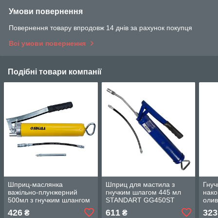
Умови повернення
Повернення товару впродовж 14 днів за рахунок покупця
Всі умови повернення
Подібні товари компанії
Шприц-маслянка
Шприц для мастила з
Гнуч
важільно-плунжерний
гнучким шлагом 445 мл
нако
500мл з гнучким шлангом
STANDART GG450ST
олив
SIGMA 6300361
TOP
426
611
323
₴
₴