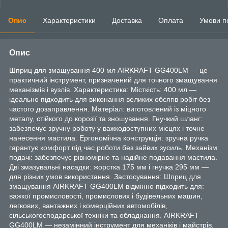
Опис
Характеристики
Доставка
Оплата
Умови п
Опис
Шприц для змащування 400 мл AIRKRAFT GG400LM — це
практичний інструмент, призначений для точного змащування
механізмів і вузлів. Характеристика: Місткість: 400 мл —
ідеально підходить для виконання великих обсягів робіт без
частого дозаправлення. Матеріал: виготовлений із міцного
металу, стійкого до корозії та зношування. Гнучкий шланг:
забезпечує зручну роботу у важкодоступних місцях і точне
нанесення мастила. Ергономічна конструкція: зручна ручка
гарантує комфорт під час роботи без зайвих зусиль. Механізм
подачі: забезпечує рівномірне та надійне подавання мастила.
Дві змазувальні насадки: жорстка 175 мм і гнучка 295 мм —
для різних умов використання. Застосування: Шприц для
змащування AIRKRAFT GG400LM відмінно підходить для:
важкої промисловості, промислових і будівельних машин,
легкових, вантажних і комерційних автомобілів,
сільськогосподарської техніки та обладнання. AIRKRAFT
GG400LM — незамінний інструмент для механіків і майстрів,