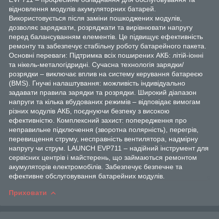
відновлення модулів акумуляторних батарей.
Використовується після заміни пошкоджених модулів,
дозволяє заряджати, розряджати та вирівнювати напругу
перед балансуванням елементів. Це підвищує ефективність
ремонту та забезпечує стабільну роботу батарейного пакета.
Основні переваги: Підтримка всіх поширених АКБ: літій-іонні
та нікель-металогідридні. Сучасна технологія зарядки/
розрядки – виключає вплив на систему керування батареєю
(BMS). Гнучкі налаштування: можливість індивідуально
задавати правила зарядки та розрядки. Широкий діапазон
напруги та кілька вбудованих режимів – відповідає вимогам
різних модулів АКБ, поєднуючи безпеку з високою
ефективністю. Комплексний захист: попередження про
неправильне підключення (зворотна полярність), перегрів,
перевищення струму, несправність вентилятора, надмірну
напругу чи струм. LAUNCH EVP711 – надійний інструмент для
сервісних центрів і майстерень, що займаються ремонтом
акумуляторів електромобілів. Забезпечує безпечне та
ефективне обслуговування батарейних модулів.
Приховати