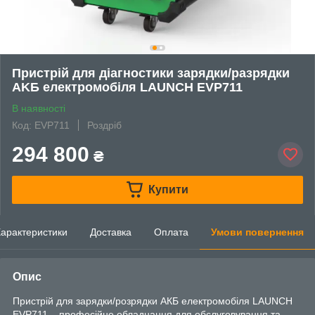
Пристрій для діагностики зapядки/paзpядки
AKБ електромобіля LAUNCH EVP711
В наявності
Код: EVP711
Роздріб
294 800
₴
Купити
арактеристики
Доставка
Оплата
Умови повернення
Опис
Пристрій для зарядки/розрядки АКБ електромобіля LAUNCH
EVP711 – професійне обладнання для обслуговування та