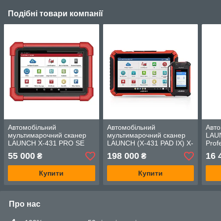
Подібні товари компанії
Автомобільний
Автомобільний
Авто
мультимарочний сканер
мультимарочний сканер
LAU
LAUNCH X-431 PRO SE
LAUNCH (X-431 PAD IX) X-
Prof
431 PAD9 LINK
55 000
198 000
16 
₴
₴
Купити
Купити
Про нас