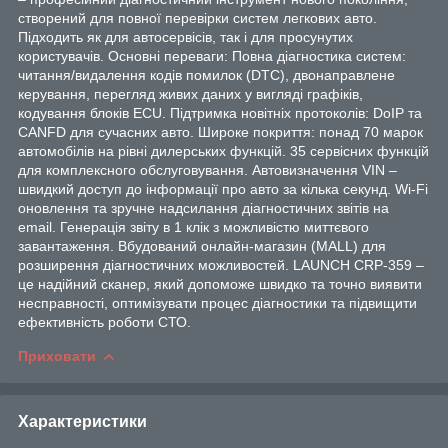
створений для повної перевірки систем легкових авто.
Підходить як для автосервісів, так і для просунутих
користувачів. Основні переваги: Повна діагностика систем:
читання/видалення кодів помилок (DTC), двонаправлене
керування, перегляд живих даних у вигляді графіків,
кодування блоків ECU. Підтримка новітніх протоколів: DoIP та
CANFD для сучасних авто. Широке покриття: понад 70 марок
автомобілів на рівні дилерських функцій. 35 сервісних функцій
для комплексного обслуговування. Автовизначення VIN –
швидкий доступ до інформації про авто за кілька секунд. Wi-Fi
оновлення та зручне надсилання діагностичних звітів на
email. Генерація звіту в 1 клік з можливістю миттєвого
завантаження. Вбудований онлайн-магазин (MALL) для
розширення діагностичних можливостей. LAUNCH CRP-359 –
це надійний сканер, який допоможе швидко та точно виявити
несправності, оптимізувати процес діагностики та підвищити
ефективність роботи СТО.
Приховати
Характеристики