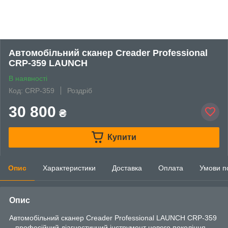
Автомобільний сканер Creader Professional
CRP-359 LAUNCH
В наявності
Код: CRP-359
Роздріб
30 800
₴
Купити
Опис
Характеристики
Доставка
Оплата
Умови п
Опис
Автомобільний сканер Creader Professional LAUNCH CRP-359
– професійний діагностичний інструмент нового покоління,