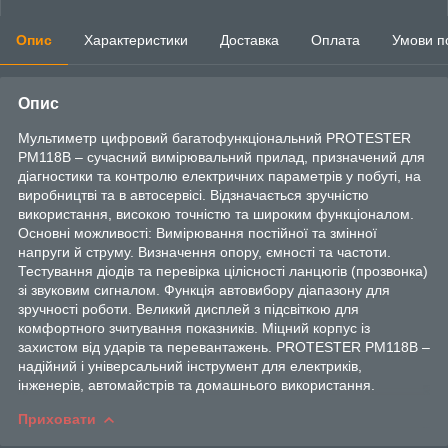
Опис
Характеристики
Доставка
Оплата
Умови п
Опис
Мультиметр цифровий багатофункціональний PROTESTER
PM118B – сучасний вимірювальний прилад, призначений для
діагностики та контролю електричних параметрів у побуті, на
виробництві та в автосервісі. Відзначається зручністю
використання, високою точністю та широким функціоналом.
Основні можливості: Вимірювання постійної та змінної
напруги й струму. Визначення опору, ємності та частоти.
Тестування діодів та перевірка цілісності ланцюгів (прозвонка)
зі звуковим сигналом. Функція автовибору діапазону для
зручності роботи. Великий дисплей з підсвіткою для
комфортного зчитування показників. Міцний корпус із
захистом від ударів та перевантажень. PROTESTER PM118B –
надійний і універсальний інструмент для електриків,
інженерів, автомайстрів та домашнього використання.
Приховати