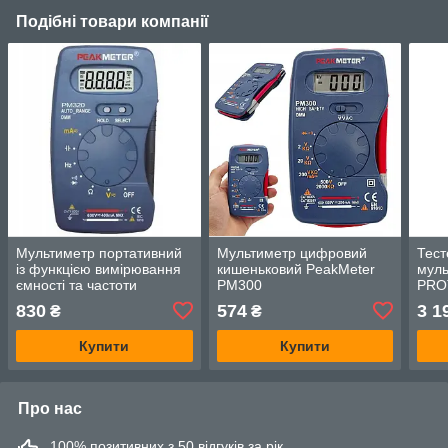
Подібні товари компанії
Мультиметр портативний
Мультиметр цифровий
Тест
із функцією вимірювання
кишеньковий PeakMeter
муль
ємності та частоти
PM300
PRO
PeakMeter PM320
830
574
3 1
₴
₴
Купити
Купити
Про нас
100% позитивних з 50 відгуків за рік