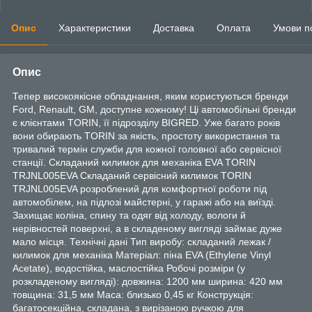
Опис
Характеристики
Доставка
Оплата
Умови п
Опис
Тепер високоякісне обладнання, яким користуються бренди
Ford, Renault, GM, доступне кожному! Ці автомобільні бренди
є клієнтами TORIN, її підрозділу BIGRED. Уже багато років
вони обирають TORIN за якість, простоту використання та
тривалий термін служби для кожної головної або сервісної
станції. Складаний килимок для механіка EVA TORIN
TRJNL005EVA Складаний сервісний килимок TORIN
TRJNL005EVA розроблений для комфортної роботи під
автомобілем, на підлозі майстерні, у гаражі або на виїзді.
Захищає коліна, спину та одяг від холоду, вологи й
нерівностей поверхні, а в складеному вигляді займає дуже
мало місця. Технічні дані Тип виробу: складаний лежак /
килимок для механіка Матеріал: піна EVA (Ethylene Vinyl
Acetate), водостійка, маслостійка Робочі розміри (у
розкладеному вигляді): довжина: 1200 мм ширина: 420 мм
товщина: 31,5 мм Маса: близько 0,45 кг Конструкція:
багатосекційна, складана, з вирізаною ручкою для