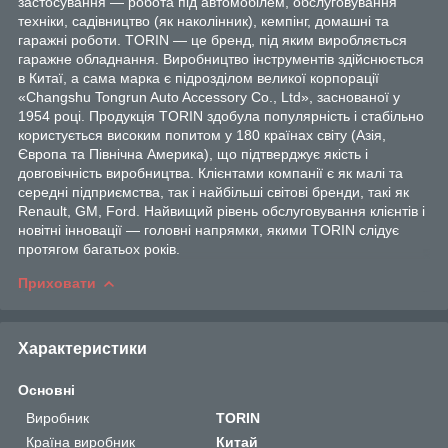
застосування — робота під автомобілем, обслуговування
техніки, садівництво (як наколінник), кемпінг, домашні та
гаражні роботи. TORIN — це бренд, під яким виробляється
гаражне обладнання. Виробництво інструментів здійснюється
в Китаї, а сама марка є підрозділом великої корпорації
«Changshu Tongrun Auto Accessory Co., Ltd», заснованої у
1954 році. Продукція TORIN здобула популярність і стабільно
користується високим попитом у 180 країнах світу (Азія,
Європа та Північна Америка), що підтверджує якість і
довговічність виробництва. Клієнтами компанії є як малі та
середні підприємства, так і найбільші світові бренди, такі як
Renault, GM, Ford. Найвищий рівень обслуговування клієнтів і
новітні інновації — головні напрямки, якими TORIN слідує
протягом багатьох років.
Приховати
Характеристики
Основні
Виробник
TORIN
Країна виробник
Китай