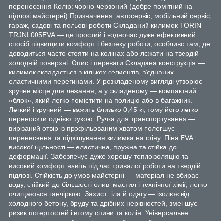
перенесення Колір: чорно-червоний (добре помітний на
підлозі майстерні) Призначення: автосервіс, мобільний сервіс,
гараж, садові та польові роботи Складаний килимок TORIN
TRJNL005EVA — це простий і водночас дуже ефективний
спосіб підвищити комфорт і безпеку роботи, особливо там, де
доводиться часто стояти на колінах або лежати на твердій
холодній поверхні. Опис і переваги Складана конструкція —
килимок складається з кількох сегментів, з’єднаних
еластичними перегинами. У розкладеному вигляді утворює
зручне місце для лежання, а у складеному — компактний
«блок», який легко помістити на полицю або в багажник.
Легкий і зручний — важить близько 0,45 кг, тому його легко
переносити однією рукою. Ручка для транспортування —
вирізаний отвір із профільованим хватом полегшує
перенесення та підвішування килимка на стіну. Піна EVA
високої щільності — еластична, пружна та стійка до
деформації. Забезпечує дуже хорошу теплоізоляцію та
високий комфорт навіть під час тривалої роботи на твердій
підлозі. Стійкість до умов майстерні — матеріал не вбирає
воду, стійкий до більшості олив, мастил і технічної хімії; легко
очищається ганчіркою. Захист тіла й одягу — ізолює від
холодного бетону, бруду та дрібних нерівностей, зменшує
ризик потертостей і втому спини та колін. Універсальне