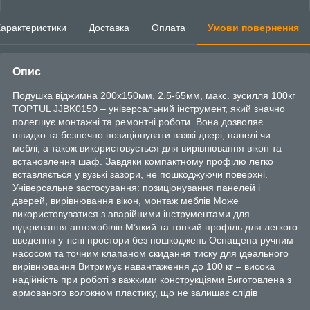
арактеристики
Доставка
Оплата
Умови повернення
Опис
Подушка віджимна 200x150мм, 2.5-65мм, макс. зусилля 100кг
TOPTUL JJBK0150 – універсальний інструмент, який значно
полегшує монтажні та ремонтні роботи. Вона дозволяє
швидко та безпечно позиціонувати важкі двері, панелі чи
меблі, а також використовується для вирівнювання вікон та
встановлення шаф. Завдяки компактному профілю легко
вставляється у вузькі зазори, не пошкоджуючи поверхні.
Універсальне застосування: позиціонування панелей і
дверей, вирівнювання вікон, монтаж меблів Може
використовуватися з аварійними інструментами для
відкривання автомобілів М’який та тонкий профіль для легкого
введення у тісні простори без пошкоджень Оснащена ручним
насосом та точним клапаном скидання тиску для ідеального
вирівнювання Витримує навантаження до 100 кг – висока
надійність при роботі з важкими конструкціями Виготовлена з
армованого волокном пластику, що не залишає слідів