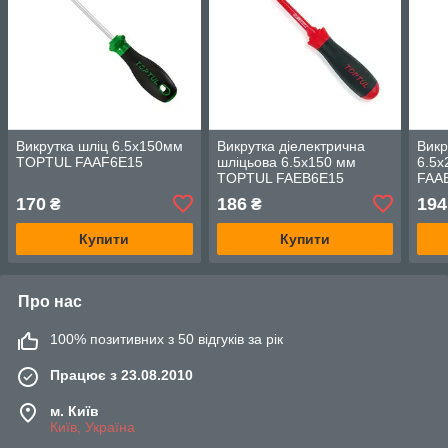
Викрутка шліц 6.5x150мм
Викрутка діелектрична
Викр
TOPTUL FAAF6E15
шліцьова 6.5x150 мм
6.5
TOPTUL FAEB6E15
FAA
170
186
194
₴
₴
Купити
Купити
Про нас
100% позитивних з 50 відгуків за рік
Працює з 23.08.2010
м. Київ
Київ, Україна