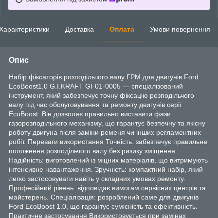
Характеристики
Доставка
Оплата
Умови повернення
Опис
Набір фіксаторів розподільчого валу ГРМ для двигунів Ford
EcoBoost1.0 G.I.KRAFT GI-01-0005 — спеціалізований
інструмент, який забезпечує точну фіксацію розподільчого
валу під час обслуговування та ремонту двигунів серії
EcoBoost. Він дозволяє правильно виставити фази
газорозподільного механізму, що гарантує безпечну та якісну
роботу двигуна після заміни ременя чи інших регламентних
робіт. Переваги використання Точність: забезпечує правильне
положення розподільчого валу без ризику зміщення.
Надійність: виготовлений із міцних матеріалів, що витримують
інтенсивне навантаження. Зручність: компактний набір, який
легко застосовувати навіть у складних умовах ремонту.
Професійний рівень: відповідає вимогам сервісних центрів та
майстерень. Спеціалізація: розроблений саме для двигунів
Ford EcoBoost 1.0, що гарантує сумісність та ефективність.
Практичне застосування Використовується при замінах