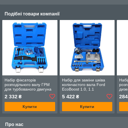
Подібні товари компанії
Набір фіксаторів
Набір для заміни шківа
Набі
розподільчого валу ГРМ
колінчастого вала Ford
розп
для турбованого двигуна
EcoBoost 1.0, 1.1
дизе
Ford 1.0 G.I.KRAFT GI-01-
G.I.KRAFT GI-02-0001
1.2, 
2 332
5 422
284
₴
₴
0004
PD G
Купити
Купити
Про нас