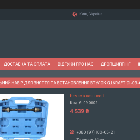
Київ, Україна
ДОСТАВКА ТА ОПЛАТА
ВІДГУКИ ПРО НАС
ДРОПШИППІНГ
ЬНИЙ НАБІР ДЛЯ ЗНЯТТЯ ТА ВСТАНОВЛЕННЯ ВТУЛОК G.I.KRAFT GI-09-
Немає в наявності
Код:
GI-09-0002
4 539 ₴
+380 (97) 100-05-21
Telegram, Viber