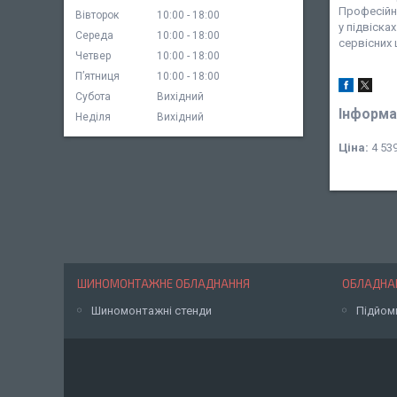
Професійн
Вівторок
10:00
18:00
у підвіска
Середа
10:00
18:00
сервісних 
Четвер
10:00
18:00
Пʼятниця
10:00
18:00
Субота
Вихідний
Інформа
Неділя
Вихідний
Ціна:
4 539
ШИНОМОНТАЖНЕ ОБЛАДНАННЯ
ОБЛАДНАН
Шиномонтажні стенди
Підйом