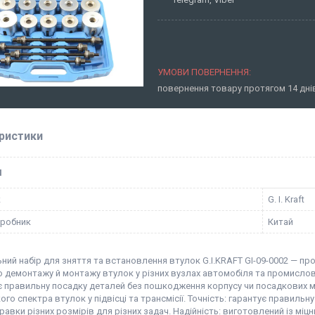
повернення товару протягом 14 дн
ристики
І
к
G. I. Kraft
иробник
Китай
ний набір для зняття та встановлення втулок G.I.KRAFT GI-09-0002 — пр
о демонтажу й монтажу втулок у різних вузлах автомобіля та промислов
є правильну посадку деталей без пошкодження корпусу чи посадкових мі
го спектра втулок у підвісці та трансмісії. Точність: гарантує правильн
равки різних розмірів для різних задач. Надійність: виготовлений із мі