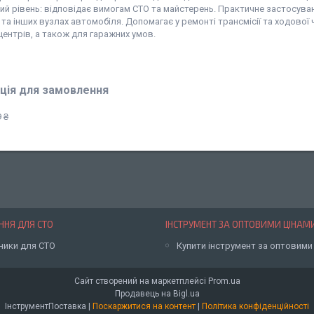
ий рівень: відповідає вимогам СТО та майстерень. Практичне застосув
х та інших вузлах автомобіля. Допомагає у ремонті трансмісії та ходової
центрів, а також для гаражних умов.
ція для замовлення
 ₴
НЯ ДЛЯ СТО
ІНСТРУМЕНТ ЗА ОПТОВИМИ ЦІНАМ
ники для СТО
Купити інструмент за оптовими
Сайт створений на маркетплейсі
Prom.ua
Продавець на Bigl.ua
ІнструментПоставка |
Поскаржитися на контент
|
Політика конфіденційності