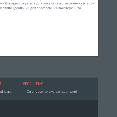
ання Використовується для зняття та встановлення втулок
 частини. Ідеальний для професійних майстерень та
И
ДРОПШИПІНГ
 цінами
Співпраця по системі дропшипінг