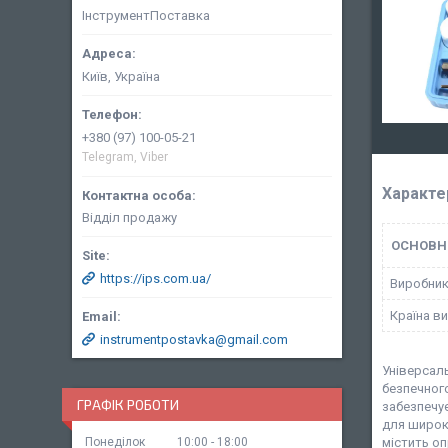
ІнструментПоставка
Київ, Україна
+380 (97) 100-05-21
Telegram, Viber
Характе
Відділ продажу
ОСНОВН
https://ips.com.ua/
Виробни
Країна в
instrumentpostavka@gmail.com
Універсаль
безпечног
ГРАФІК РОБОТИ
забезпечу
для широко
містить оп
Понеділок
10:00
18:00