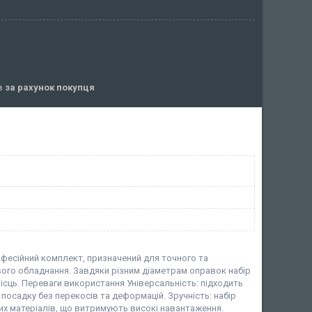
ів
за рахунок покупця
офесійний комплект, призначений для точного та
ого обладнання. Завдяки різним діаметрам оправок набір
сць. Переваги використання Універсальність: підходить
у посадку без перекосів та деформацій. Зручність: набір
цних матеріалів, що витримують високі навантаження.