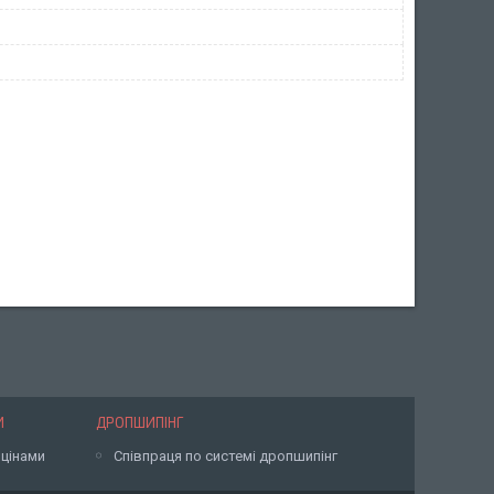
И
ДРОПШИПІНГ
 цінами
Співпраця по системі дропшипінг