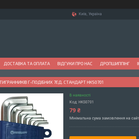
Київ, Україна
ДОСТАВКА ТА ОПЛАТА
ВІДГУКИ ПРО НАС
ДРОПШИППІНГ
ТИГРАННИКІВ Г-ПОДІБНИХ 7ЕД. СТАНДАРТ HKS0701
В наявності
Код:
HKS0701
79 ₴
Мінімальна сума замовлення на сайт