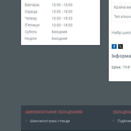
Вівторок
10:00
18:00
Країна в
Середа
10:00
18:00
Тип ключ
Четвер
10:00
18:00
Пʼятниця
10:00
18:00
Субота
Вихідний
Набір шес
Неділя
Вихідний
Інформа
Ціна:
79 ₴
ШИНОМОНТАЖНЕ ОБЛАДНАННЯ
ОБЛАДНАН
Шиномонтажні стенди
Підйом