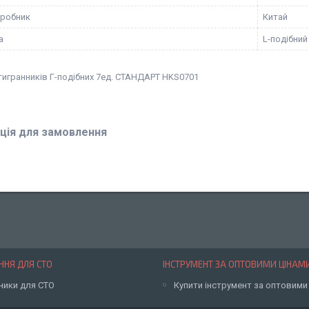
иробник
Китай
а
L-подібний
тигранників Г-подібних 7ед. СТАНДАРТ HKS0701
ція для замовлення
НЯ ДЛЯ СТО
ІНСТРУМЕНТ ЗА ОПТОВИМИ ЦІНАМ
ники для СТО
Купити інструмент за оптовими