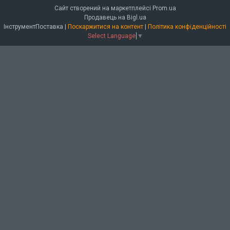
Сайт створений на маркетплейсі
Prom.ua
Продавець на Bigl.ua
ІнструментПоставка |
Поскаржитися на контент
|
Політика конфіденційності
Select Language
▼