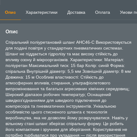
Опис
Характеристики
Доставка
Оплата
Умови п
Опис
Спіральний поліуретановий шланг AHC46-C Використовується
для подачі повітря у стандартних пневматичних системах.
Шланг не піддається гідролізу та має високу стійкість до
впливу озону й мікроорганізмів. Характеристики: Матеріал:
поліуретан Максимальний тиск: 15 бар Колір: синій Форма:
спіральна Внутрішній діаметр: 5,5 мм Зовнішній діаметр: 8 мм
Довжина: 15 м Особливі властивості: Стійкість до
атмосферних впливів, стирання, ультрафіолетового
випромінювання та багатьох агресивних хімічних середовищ;
Широкий діапазон робочих температур; Оснащений
швидкоз’єднаннями для швидкого підключення до
компресора та пневматичних інструментів. Унікальною
особливістю цього стисненого шланга є технологія
виробництва, яка не дозволяє йому розкручуватися. Навіть у
вільному стані шланг зберігає спіральну форму. Це робить
його компактним і зручним для зберігання. Користувачеві не
потрібно турбуватися про укладання — після використання