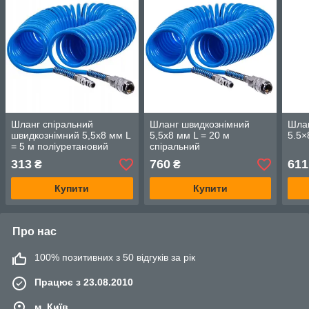
Шланг спіральний
Шланг швидкознімний
Шлан
швидкознімний 5,5x8 мм L
5,5x8 мм L = 20 м
5.5×
= 5 м поліуретановий
спіральний
AIRKRAFT AHC46-A
поліуретановий AIRKRAFT
313
760
611
₴
₴
AHC46-D
Купити
Купити
Про нас
100% позитивних з 50 відгуків за рік
Працює з 23.08.2010
м. Київ