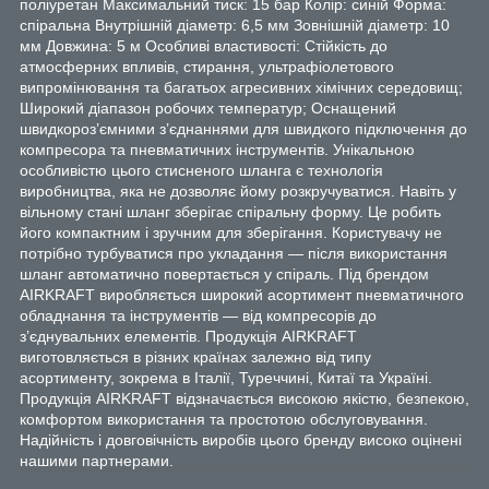
поліуретан Максимальний тиск: 15 бар Колір: синій Форма:
спіральна Внутрішній діаметр: 6,5 мм Зовнішній діаметр: 10
мм Довжина: 5 м Особливі властивості: Стійкість до
атмосферних впливів, стирання, ультрафіолетового
випромінювання та багатьох агресивних хімічних середовищ;
Широкий діапазон робочих температур; Оснащений
швидкороз’ємними з’єднаннями для швидкого підключення до
компресора та пневматичних інструментів. Унікальною
особливістю цього стисненого шланга є технологія
виробництва, яка не дозволяє йому розкручуватися. Навіть у
вільному стані шланг зберігає спіральну форму. Це робить
його компактним і зручним для зберігання. Користувачу не
потрібно турбуватися про укладання — після використання
шланг автоматично повертається у спіраль. Під брендом
AIRKRAFT виробляється широкий асортимент пневматичного
обладнання та інструментів — від компресорів до
з’єднувальних елементів. Продукція AIRKRAFT
виготовляється в різних країнах залежно від типу
асортименту, зокрема в Італії, Туреччині, Китаї та Україні.
Продукція AIRKRAFT відзначається високою якістю, безпекою,
комфортом використання та простотою обслуговування.
Надійність і довговічність виробів цього бренду високо оцінені
нашими партнерами.