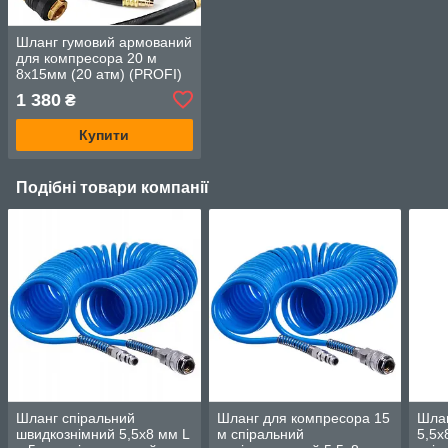
Шланг гумовий армований
для компресора 20 м
8x15мм (20 атм) (PROFI)
AIRKRAFT AHC-16-E
1 380
₴
Купити
Подібні товари компанії
Шланг спіральний
Шланг для компресора 15
Шлан
швидкознімний 5,5x8 мм L
м спіральний
5,5x