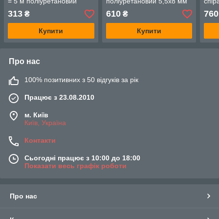
= 5 м поліуретановий
поліуретановий 5,5x8 мм
спір
AIRKRAFT AHC46-A
AIRKRAFT AHC46-C
полі
313
610
760
₴
₴
AHC
Купити
Купити
Про нас
100% позитивних з 50 відгуків за рік
Працює з 23.08.2010
м. Київ
Київ, Україна
Контакти
Сьогодні працює з 10:00 до 18:00
Показати весь графік роботи
Про нас