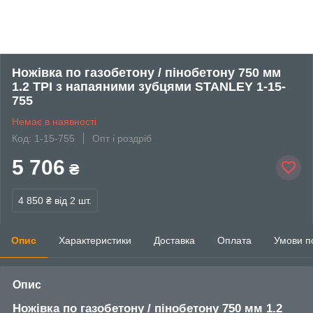
Ножівка по газобетону / пінобетону 750 мм
1.2 TPI з напаяними зубцями STANLEY 1-15-
755
Немає в наявності
Код: 1-15-755
Опт і роздріб
5 706
₴
4 850 ₴
від 2 шт.
Опис
Характеристики
Доставка
Оплата
Умови п
Опис
Ножівка по газобетону / пінобетону 750 мм 1.2