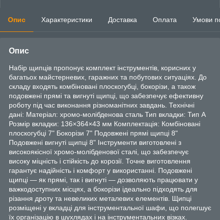
Опис
Характеристики
Доставка
Оплата
Умови п
Опис
Набір щипців пропонує комплект інструментів, корисних у
багатьох майстерневих, гаражних та побутових ситуаціях. До
складу входять комбіновані плоскогубці, бокорізи, а також
подовжені прямі та вигнуті щипці, що забезпечує ефективну
роботу під час виконання різноманітних завдань. Технічні
дані: Матеріал: хромо-молібденова сталь Тип вкладки: Тип A
Розмір вкладки: 136×364×43 мм Комплектація: Комбіновані
плоскогубці 7" Бокорізи 7" Подовжені прямі щипці 8"
Подовжені вигнуті щипці 8" Інструменти виготовлені з
високоякісної хромо-молібденової сталі, що забезпечує
високу міцність і стійкість до корозії. Точне виготовлення
гарантує надійність і комфорт у використанні. Подовжені
щипці — як прямі, так і вигнуті — дозволяють працювати у
важкодоступних місцях, а бокорізи ідеально підходять для
різання дроту та невеликих металевих елементів. Щипці
розміщені у вкладці для інструментальної шафи, що полегшує
їх організацію в шухлядах і на інструментальних візках.