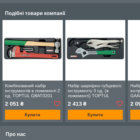
Подібні товари компанії
Комбінований набір
Набір шарнірно-губцевого
Набі
інструментів в ложементі 2
інструменту 3 од. (в
інст
од. TOPTUL GBAT0201
ложементі) TOPTUL
GAA
GBAT0301
2 051
2 413
2 0
₴
₴
Купити
Купити
Про нас