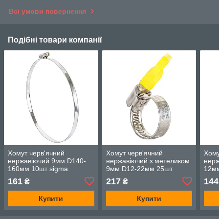
Всі умови повернення
Подібні товари компанії
Хомут черв'ячний
Хомут черв'ячний
Хому
нержавіючий 9мм D140-
нержавіючий з метеликом
нерж
160мм 10шт sigma
9мм D12-22мм 25шт
12мм
2510221
sigma 2512031
161
217
144
₴
₴
Купити
Купити