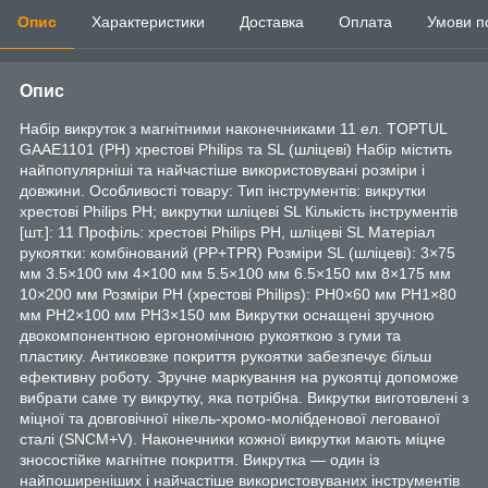
Опис
Характеристики
Доставка
Оплата
Умови п
Опис
Набір викруток з магнітними наконечниками 11 ел. TOPTUL
GAAE1101 (PH) хрестові Philips та SL (шліцеві) Набір містить
найпопулярніші та найчастіше використовувані розміри і
довжини. Особливості товару: Тип інструментів: викрутки
хрестові Philips PH; викрутки шліцеві SL Кількість інструментів
[шт.]: 11 Профіль: хрестові Philips PH, шліцеві SL Матеріал
рукоятки: комбінований (PP+TPR) Розміри SL (шліцеві): 3×75
мм 3.5×100 мм 4×100 мм 5.5×100 мм 6.5×150 мм 8×175 мм
10×200 мм Розміри PH (хрестові Philips): PH0×60 мм PH1×80
мм PH2×100 мм PH3×150 мм Викрутки оснащені зручною
двокомпонентною ергономічною рукояткою з гуми та
пластику. Антиковзке покриття рукоятки забезпечує більш
ефективну роботу. Зручне маркування на рукоятці допоможе
вибрати саме ту викрутку, яка потрібна. Викрутки виготовлені з
міцної та довговічної нікель-хромо-молібденової легованої
сталі (SNCM+V). Наконечники кожної викрутки мають міцне
зносостійке магнітне покриття. Викрутка — один із
найпоширеніших і найчастіше використовуваних інструментів