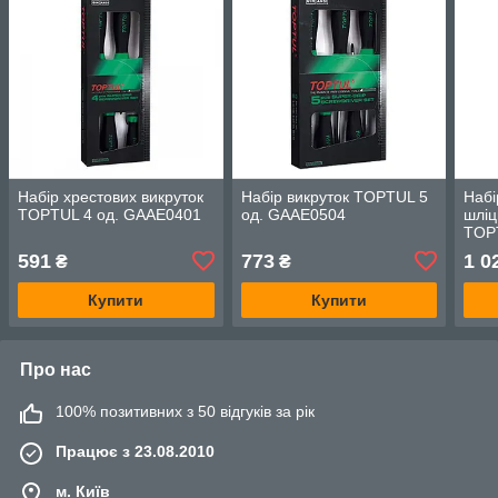
Набір хрестових викруток
Набір викруток TOPTUL 5
Набі
TOPTUL 4 од. GAAE0401
од. GAAE0504
шліц
TOP
591
773
1 0
₴
₴
Купити
Купити
Про нас
100% позитивних з 50 відгуків за рік
Працює з 23.08.2010
м. Київ