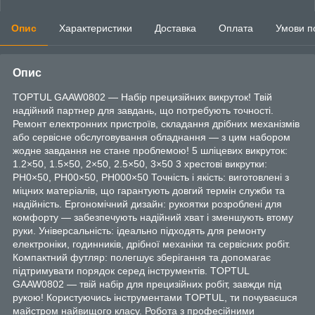
Опис
Характеристики
Доставка
Оплата
Умови п
Опис
TOPTUL GAAW0802 — Набір прецизійних викруток! Твій
надійний партнер для завдань, що потребують точності.
Ремонт електронних пристроїв, складання дрібних механізмів
або сервісне обслуговування обладнання — з цим набором
жодне завдання не стане проблемою! 5 шліцевих викруток:
1.2×50, 1.5×50, 2×50, 2.5×50, 3×50 3 хрестові викрутки:
PH0×50, PH00×50, PH000×50 Точність і якість: виготовлені з
міцних матеріалів, що гарантують довгий термін служби та
надійність. Ергономічний дизайн: рукоятки розроблені для
комфорту — забезпечують надійний хват і зменшують втому
руки. Універсальність: ідеально підходять для ремонту
електроніки, годинників, дрібної механіки та сервісних робіт.
Компактний футляр: полегшує зберігання та допомагає
підтримувати порядок серед інструментів. TOPTUL
GAAW0802 — твій набір для прецизійних робіт, завжди під
рукою! Користуючись інструментами TOPTUL, ти почуваєшся
майстром найвищого класу. Робота з професійними