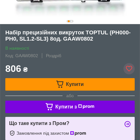
Набір прецизійних викруток TOPTUL (PH000-
PH0, SL1.2-SL3) 8од. GAAW0802
В наявності
Код: GAAW0802
Роздріб
806
₴
Купити
або
Купити з
Що таке купити з Пром?
Замовлення під захистом