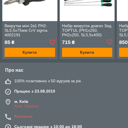
Викрутка міні 2в1 PH2-
Набір викруток довгих 3ед.
Набі
SL5,5х75мм CrV sigma
TOPTUL (PH1x250,
TOP
4002191
PH2x250, SL5,5x400)
SL5,
GAAE0305
GAA
85
715
850
₴
₴
Купити
Купити
Про нас
100% позитивних з 50 відгуків за рік
Працює з 23.08.2010
м. Київ
Київ, Україна
Контакти
Сьогодні працює з 10:00 до 18:00