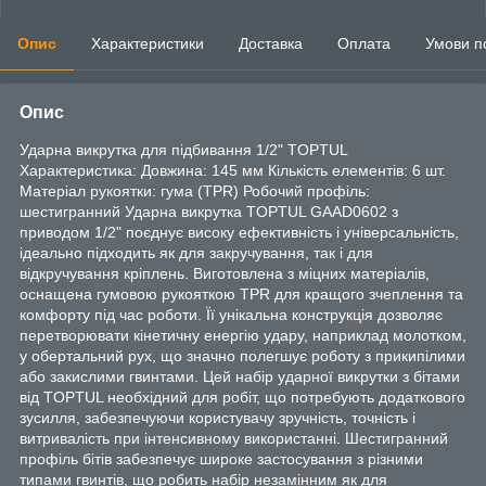
Опис
Характеристики
Доставка
Оплата
Умови п
Опис
Ударна викрутка для підбивання 1/2" TOPTUL
Характеристика: Довжина: 145 мм Кількість елементів: 6 шт.
Матеріал рукоятки: гума (TPR) Робочий профіль:
шестигранний Ударна викрутка TOPTUL GAAD0602 з
приводом 1/2" поєднує високу ефективність і універсальність,
ідеально підходить як для закручування, так і для
відкручування кріплень. Виготовлена з міцних матеріалів,
оснащена гумовою рукояткою TPR для кращого зчеплення та
комфорту під час роботи. Її унікальна конструкція дозволяє
перетворювати кінетичну енергію удару, наприклад молотком,
у обертальний рух, що значно полегшує роботу з прикипілими
або закислими гвинтами. Цей набір ударної викрутки з бітами
від TOPTUL необхідний для робіт, що потребують додаткового
зусилля, забезпечуючи користувачу зручність, точність і
витривалість при інтенсивному використанні. Шестигранний
профіль бітів забезпечує широке застосування з різними
типами гвинтів, що робить набір незамінним як для