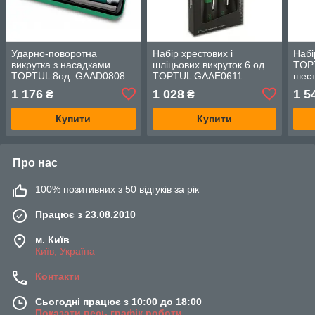
Ударно-поворотна
Набір хрестових і
Набі
викрутка з насадками
шліцьових викруток 6 од.
TOP
TOPTUL 8од. GAAD0808
TOPTUL GAAE0611
шест
GAA
1 176
1 028
1 5
₴
₴
Купити
Купити
Про нас
100% позитивних з 50 відгуків за рік
Працює з 23.08.2010
м. Київ
Київ, Україна
Контакти
Сьогодні працює з 10:00 до 18:00
Показати весь графік роботи