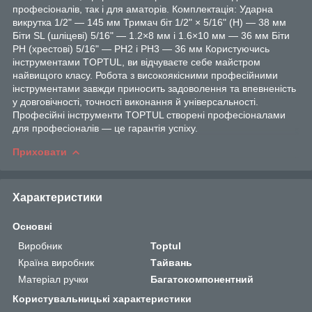
професіоналів, так і для аматорів. Комплектація: Ударна
викрутка 1/2" — 145 мм Тримач біт 1/2" × 5/16" (H) — 38 мм
Біти SL (шліцеві) 5/16" — 1.2×8 мм і 1.6×10 мм — 36 мм Біти
PH (хрестові) 5/16" — PH2 і PH3 — 36 мм Користуючись
інструментами TOPTUL, ви відчуваєте себе майстром
найвищого класу. Робота з високоякісними професійними
інструментами завжди приносить задоволення та впевненість
у довговічності, точності виконання й універсальності.
Професійні інструменти TOPTUL створені професіоналами
для професіоналів — це гарантія успіху.
Приховати
Характеристики
Основні
Виробник
Toptul
Країна виробник
Тайвань
Матеріал ручки
Багатокомпонентний
Користувальницькі характеристики