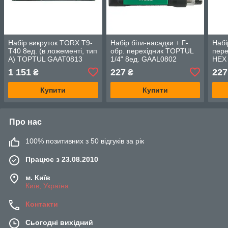
Набір викруток TORX T9-
Набір біти-насадки + Г-
Набі
T40 8ед. (в ложементі, тип
обр. перехідник TOPTUL
пере
А) TOPTUL GAAT0813
1/4" 8ед. GAAL0802
HEX 
GAA
1 151
227
227
₴
₴
Купити
Купити
Про нас
100% позитивних з 50 відгуків за рік
Працює з 23.08.2010
м. Київ
Київ, Україна
Контакти
Сьогодні вихідний