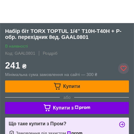
Набір біт TORX TOPTUL 1/4" T10H-T40H + Р-
обр. перехідник 8ед. GAAL0801
В наявності
Код: GAAL0801
Роздріб
241
₴
Мінімальна сума замовлення на сайті — 300 ₴
Купити
або
Купити з
Що таке купити з Пром?
Замовлення під захистом