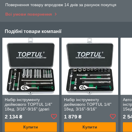
Повернення товару впродовж 14 днів за рахунок покупця
Всі умови повернення
Подібні товари компанії
Набір інструменту
Набір інструменту
Авто
дюймового TOPTUL 1/4"
дюймового TOPTUL 1/4"
інст
18ед. 3/16"-9/16" (довгі
18ед. 3/16"-9/16"
15ед
головки) GCAD1813
GCAD1811
2 134
1 879
2 5
₴
₴
Купити
Купити