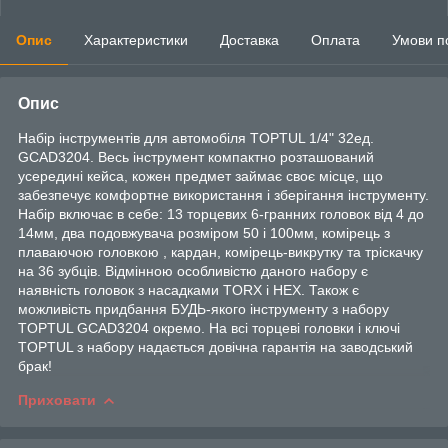
Опис
Характеристики
Доставка
Оплата
Умови п
Опис
Набір інструментів для автомобіля TOPTUL 1/4" 32ед.
GCAD3204. Весь інструмент компактно розташований
усередині кейса, кожен предмет займає своє місце, що
забезпечує комфортне використання і зберігання інструменту.
Набір включає в себе: 13 торцевих 6-гранних головок від 4 до
14мм, два подовжувача розміром 50 і 100мм, комірець з
плаваючою головкою , кардан, комірець-викрутку та тріскачку
на 36 зубців. Відмінною особливістю даного набору є
наявність головок з насадками TORX і HEX. Також є
можливість придбання БУДЬ-якого інструменту з набору
TOPTUL GCAD3204 окремо. На всі торцеві головки і ключі
TOPTUL з набору надається довічна гарантія на заводський
брак!
Приховати