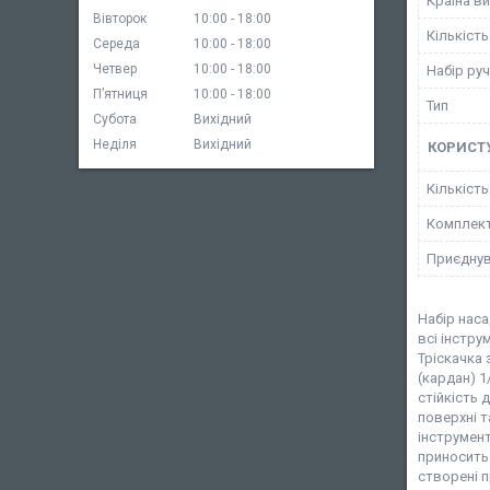
Країна в
Вівторок
10:00
18:00
Кількість
Середа
10:00
18:00
Четвер
10:00
18:00
Набір ру
Пʼятниця
10:00
18:00
Тип
Субота
Вихідний
Неділя
Вихідний
КОРИСТ
Кількіст
Комплект
Приєднув
Набір наса
всі інстру
Тріскачка з
(кардан) 1
стійкість 
поверхні 
інструмен
приносить 
створені п