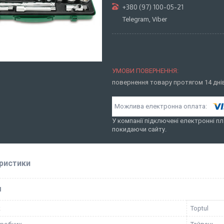
+380 (97) 100-05-21
Telegram, Viber
повернення товару протягом 14 дн
У компанії підключені електронні пл
покидаючи сайту.
ристики
І
к
Toptul