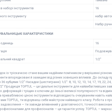
иробник
Тайвань
 в наборі інструментів
16
чного інструменту
набір авто
Набір ручн
УВАЛЬНИЦЬКІ ХАРАКТЕРИСТИКИ
ь одиниць
16
ація
Подовжув
альний квадрат
1/2"
док із тріскачкою стане вашим надійним помічником у вирішенні різном
менти впорядковані й захищені від різних зовнішніх впливів. До складу 
 36 зубцями 1/2" Насадки (шестигранні) 1/2": 8, 10, 12, 13, 14, 17, 19, 22, 
/2" Продукція TOPTUL — це ідеальні інструменти для найвибагливіших зав
до деформацій і тріщин є ключем до їхньої великої популярності та відмі
та привабливою ціною інструменти відповідають очікуванням навіть на
тами TOPTUL, ти відчуваєш себе майстром найвищого класу. Робота з пр
задоволення — ти завжди впевнений у довговічності, точності виконанн
рофесіоналами для професіоналів — це гарантія успіху. TOPTUL — марка