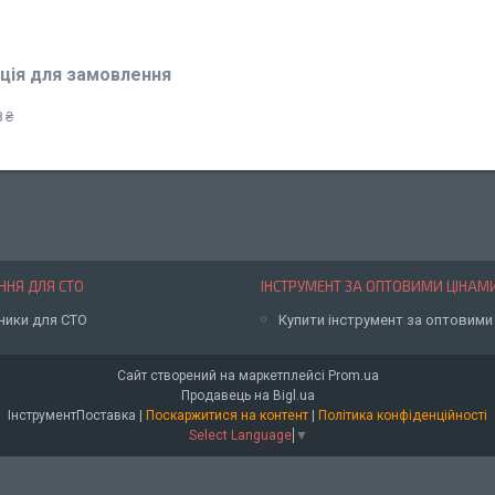
ція для замовлення
 ₴
НЯ ДЛЯ СТО
ІНСТРУМЕНТ ЗА ОПТОВИМИ ЦІНАМ
ники для СТО
Купити інструмент за оптовими
Сайт створений на маркетплейсі
Prom.ua
Продавець на Bigl.ua
ІнструментПоставка |
Поскаржитися на контент
|
Політика конфіденційності
Select Language
▼