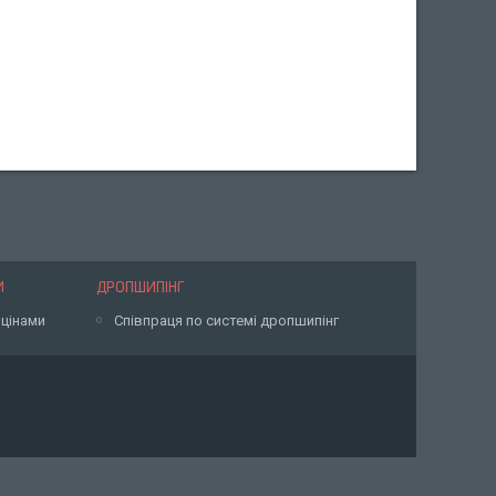
И
ДРОПШИПІНГ
 цінами
Співпраця по системі дропшипінг