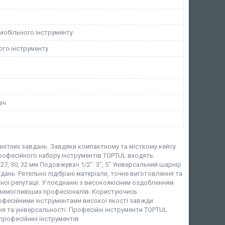
мобільного інструменту
ого інструменту
ач
анітних завдань. Завдяки компактному та місткому кейсу
професійного набору інструментів TOPTUL входять:
24, 27, 30, 32 мм Подовжувач 1/2": 3", 5" Універсальний шарнір
дань. Ретельно підібрані матеріали, точне виготовлення та
нної репутації. У поєднанні з високоякісним оздобленням
йвимогливіших професіоналів. Користуючись
офесійними інструментами високої якості завжди
я та універсальності. Професійні інструменти TOPTUL
 професійних інструментів